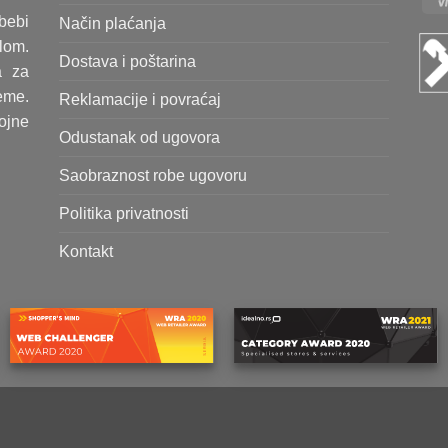
bebi
Način plaćanja
lom.
Dostava i poštarina
a za
eme.
Reklamacije i povraćaj
rojne
Odustanak od ugovora
Saobraznost robe ugovoru
Politika privatnosti
Kontakt