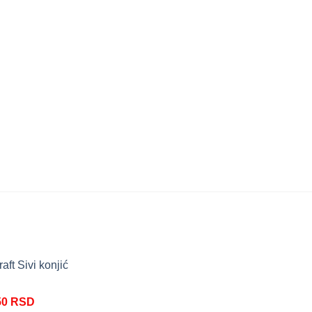
aft Sivi konjić
nalna
Trenutna
50
RSD