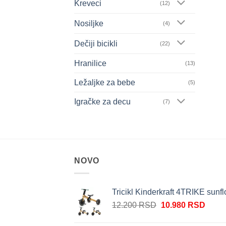
Kreveci
(12)
Nosiljke
(4)
Dečiji bicikli
(22)
Hranilice
(13)
Ležaljke za bebe
(5)
Igračke za decu
(7)
NOVO
Tricikl Kinderkraft 4TRIKE sunf
Originalna
Trenu
12.200
RSD
10.980
RSD
cena
cena
je
je: