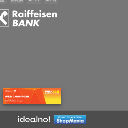
2
2
Pay
Pay
⠀