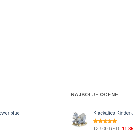
NAJBOLJE OCENE
lower blue
Klackalica Kinderkr
tna
Ocenjeno
Origi
12.900
RSD
11.3
5.00
od 5