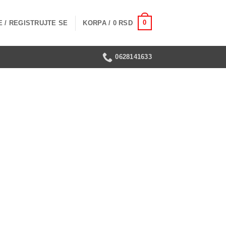
0
 / REGISTRUJTE SE
KORPA /
0
RSD
0628141633