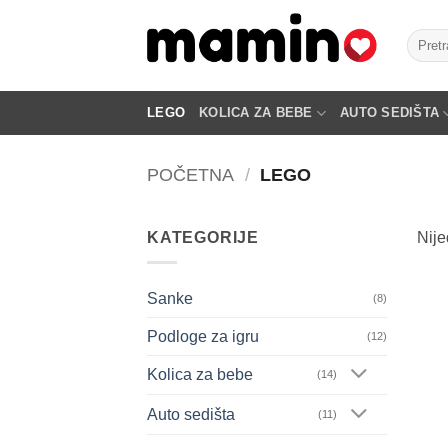
Skip
to
Pretra
za:
content
LEGO
KOLICA ZA BEBE
AUTO SEDIŠTA
POČETNA
/
LEGO
KATEGORIJE
Nije
Sanke
(8)
Podloge za igru
(12)
Kolica za bebe
(14)
Auto sedišta
(11)