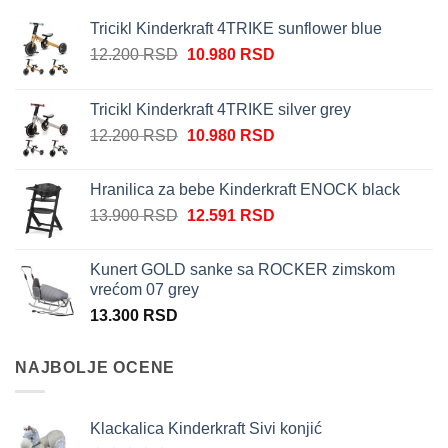
Tricikl Kinderkraft 4TRIKE sunflower blue
Originalna
Trenutna
12.200
RSD
10.980
RSD
cena
cena
je
je:
Tricikl Kinderkraft 4TRIKE silver grey
bila:
10.980 RSD.
Originalna
Trenutna
12.200
RSD
10.980
RSD
12.200 RSD.
cena
cena
je
je:
Hranilica za bebe Kinderkraft ENOCK black
bila:
10.980 RSD.
Originalna
Trenutna
13.900
RSD
12.591
RSD
12.200 RSD.
cena
cena
je
je:
Kunert GOLD sanke sa ROCKER zimskom
bila:
12.591 RSD.
vrećom 07 grey
13.900 RSD.
13.300
RSD
NAJBOLJE OCENE
Klackalica Kinderkraft Sivi konjić