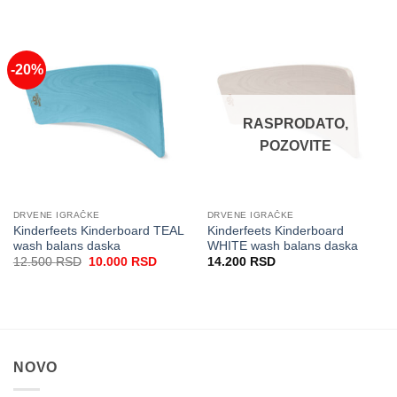
-20%
RASPRODATO,
POZOVITE
DRVENE IGRAČKE
DRVENE IGRAČKE
Kinderfeets Kinderboard TEAL
Kinderfeets Kinderboard
wash balans daska
WHITE wash balans daska
Originalna
Trenutna
12.500
RSD
10.000
RSD
14.200
RSD
cena
cena
je
je:
bila:
10.000 RSD.
12.500 RSD.
NOVO