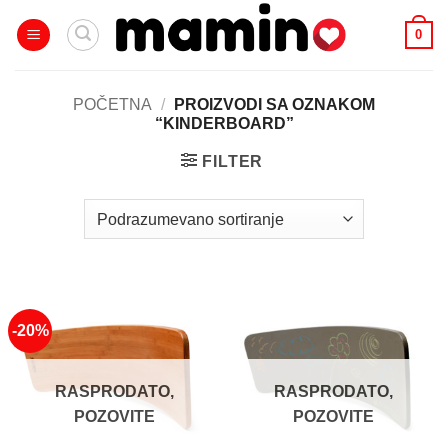
Skip
0
to
content
POČETNA
/
PROIZVODI SA OZNAKOM
“KINDERBOARD”
FILTER
-20%
RASPRODATO,
RASPRODATO,
POZOVITE
POZOVITE