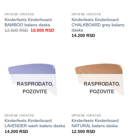
DRVENE IGRAČKE
DRVENE IGRAČKE
Kinderfeets Kinderboard
Kinderfeets Kinderboard
BAMBOO balans daska
CHALKBOARD grey balans
daska
Originalna
Trenutna
12.500
RSD
10.000
RSD
cena
cena
14.200
RSD
je
je:
bila:
10.000 RSD.
12.500 RSD.
RASPRODATO,
RASPRODATO,
POZOVITE
POZOVITE
DRVENE IGRAČKE
DRVENE IGRAČKE
Kinderfeets Kinderboard
Kinderfeets Kinderboard
LAVENDER wash balans daska
NATURAL balans daska
14.200
RSD
12.500
RSD