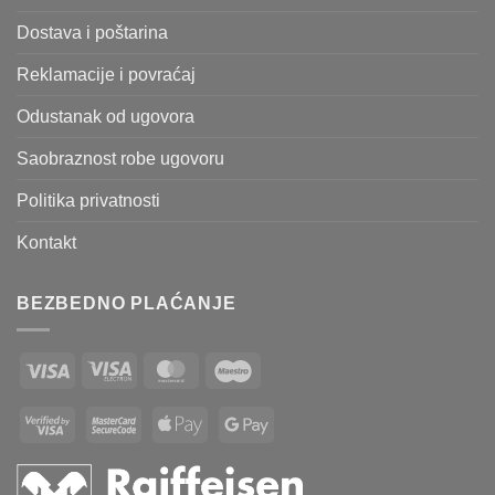
Dostava i poštarina
Reklamacije i povraćaj
Odustanak od ugovora
Saobraznost robe ugovoru
Politika privatnosti
Kontakt
BEZBEDNO PLAĆANJE
Visa
Visa
MasterCard
Maestro
Electron
Visa
MasterCard
Apple
Google
2
2
Pay
Pay