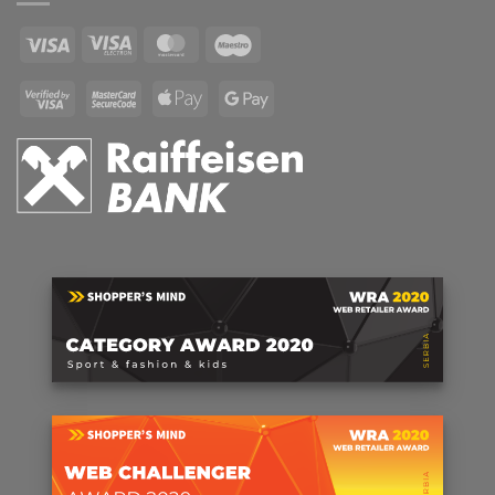
Visa
Visa
MasterCard
Maestro
Electron
Visa
MasterCard
Apple
Google
2
2
Pay
Pay