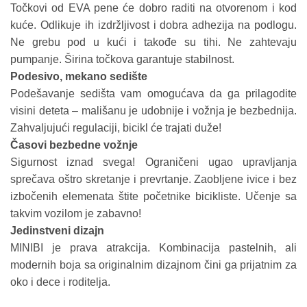
Točkovi od EVA pene će dobro raditi na otvorenom i kod
kuće. Odlikuje ih izdržljivost i dobra adhezija na podlogu.
Ne grebu pod u kući i takođe su tihi. Ne zahtevaju
pumpanje. Širina točkova garantuje stabilnost.
Podesivo, mekano sedište
Podešavanje sedišta vam omogućava da ga prilagodite
visini deteta – mališanu je udobnije i vožnja je bezbednija.
Zahvaljujući regulaciji, bicikl će trajati duže!
Časovi bezbedne vožnje
Sigurnost iznad svega! Ograničeni ugao upravljanja
sprečava oštro skretanje i prevrtanje. Zaobljene ivice i bez
izbočenih elemenata štite početnike bicikliste. Učenje sa
takvim vozilom je zabavno!
Jedinstveni dizajn
MINIBI je prava atrakcija. Kombinacija pastelnih, ali
modernih boja sa originalnim dizajnom čini ga prijatnim za
oko i dece i roditelja.