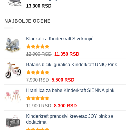
13.900 RSD.
13.300
RSD
NAJBOLJE OCENE
Klackalica Kinderkraft Sivi konjić
Ocenjeno
Originalna
Trenutna
12.900
RSD
11.350
RSD
5.00
od 5
cena
cena
Balans bicikl guralica Kinderkraft UNIQ Pink
je
je:
bila:
11.350 RSD.
12.900 RSD.
Ocenjeno
Originalna
Trenutna
7.900
RSD
5.500
RSD
5.00
od 5
cena
cena
Hranilica za bebe Kinderkraft SIENNA pink
je
je:
bila:
5.500 RSD.
7.900 RSD.
Ocenjeno
Originalna
Trenutna
11.900
RSD
8.300
RSD
5.00
od 5
cena
cena
Kinderkraft prenosivi krevetac JOY pink sa
je
je:
dodacima
bila:
8.300 RSD.
11.900 RSD.