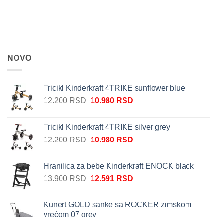
NOVO
Tricikl Kinderkraft 4TRIKE sunflower blue
Originalna
Trenutna
12.200
RSD
10.980
RSD
cena
cena
je
je:
Tricikl Kinderkraft 4TRIKE silver grey
bila:
10.980 RSD.
Originalna
Trenutna
12.200
RSD
10.980
RSD
12.200 RSD.
cena
cena
je
je:
Hranilica za bebe Kinderkraft ENOCK black
bila:
10.980 RSD.
Originalna
Trenutna
13.900
RSD
12.591
RSD
12.200 RSD.
cena
cena
je
je:
Kunert GOLD sanke sa ROCKER zimskom
bila:
12.591 RSD.
vrećom 07 grey