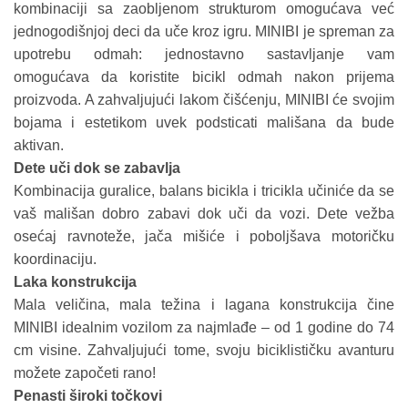
kombinaciji sa zaobljenom strukturom omogućava već
jednogodišnjoj deci da uče kroz igru. MINIBI je spreman za
upotrebu odmah: jednostavno sastavljanje vam
omogućava da koristite bicikl odmah nakon prijema
proizvoda. A zahvaljujući lakom čišćenju, MINIBI će svojim
bojama i estetikom uvek podsticati mališana da bude
aktivan.
Dete uči dok se zabavlja
Kombinacija guralice, balans bicikla i tricikla učiniće da se
vaš mališan dobro zabavi dok uči da vozi. Dete vežba
osećaj ravnoteže, jača mišiće i poboljšava motoričku
koordinaciju.
Laka konstrukcija
Mala veličina, mala težina i lagana konstrukcija čine
MINIBI idealnim vozilom za najmlađe – od 1 godine do 74
cm visine. Zahvaljujući tome, svoju biciklističku avanturu
možete započeti rano!
Penasti široki točkovi