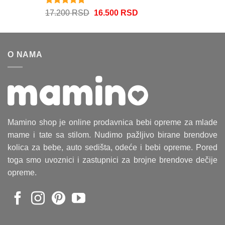
Ocenjeno
Originalna
Trenutna
17.200
RSD
16.500
RSD
5.00
od 5
cena
cena
je
je:
bila:
16.500 RSD.
O NAMA
17.200 RSD.
Mamino shop je online prodavnica bebi opreme za mlade
mame i tate sa stilom. Nudimo pažljivo birane brendove
kolica za bebe, auto sedišta, odeće i bebi opreme. Pored
toga smo uvoznici i zastupnici za brojne brendove dečije
opreme.