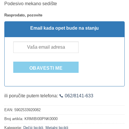
Podesivo mekano sedište
Rasprodato, pozovite
Email kada opet bude na stanju
OBAVESTI ME
ili poručite putem telefona:
📞 062/8141-633
EAN:
5902533920082
Broj artikla:
KRMIBI00PNK0000
Kategorije:
Dečiji bicikli
,
Metalni bicikli