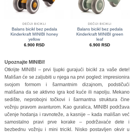
DEČIJI BICIKLI
DEČIJI BICIKLI
Balans bicikl bez pedala
Balans bicikl bez pedala
Kinderkraft MINIBI honey
Kinderkraft MINIBI green
yellow
leaf
6.900
RSD
6.900
RSD
Upoznajte MINIBI!
Otkrijte MINIBI – prvi ljupki gurajući bicikl za vaše dete!
Mališan će se zaljubiti u njega na prvi pogled: impresionira
svojom formom i šarmantnim dizajnom, podstičući
mališana da se aktivno igra kod kuće ili napolju. Mekano
sedište, neprobojni točkovi i šarmantna struktura čine
vožnju pravom avanturom. Kao guralica, MINIBI podržava
učenje hodanja i ravnoteže, a kasnije – kada mališan već
samostalno pravi prve korake – podržavaće dete i
bezbednu vožnju i mini tricikl. Nisko postavljen okvir u