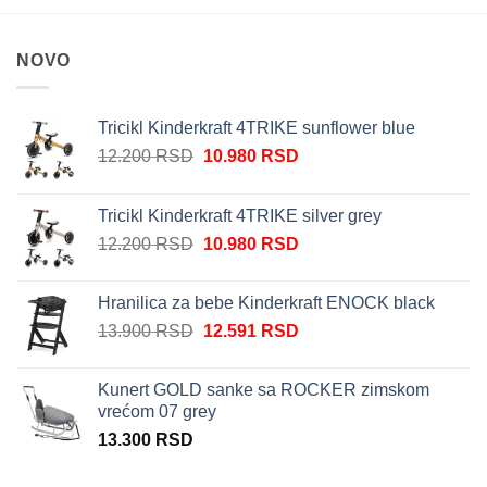
NOVO
Tricikl Kinderkraft 4TRIKE sunflower blue
Originalna
Trenutna
12.200
RSD
10.980
RSD
cena
cena
je
je:
Tricikl Kinderkraft 4TRIKE silver grey
bila:
10.980 RSD.
Originalna
Trenutna
12.200
RSD
10.980
RSD
12.200 RSD.
cena
cena
je
je:
Hranilica za bebe Kinderkraft ENOCK black
bila:
10.980 RSD.
Originalna
Trenutna
13.900
RSD
12.591
RSD
12.200 RSD.
cena
cena
je
je:
Kunert GOLD sanke sa ROCKER zimskom
bila:
12.591 RSD.
vrećom 07 grey
13.900 RSD.
13.300
RSD