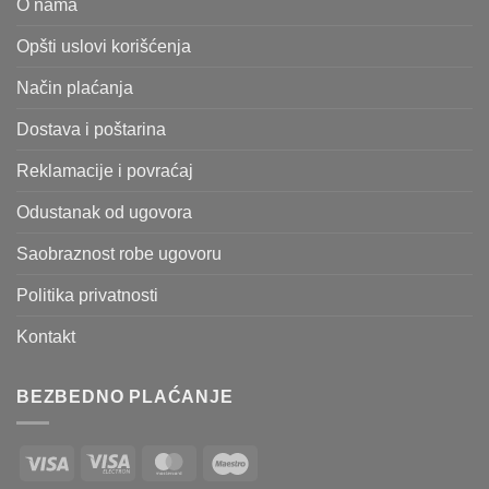
O nama
Opšti uslovi korišćenja
Način plaćanja
Dostava i poštarina
Reklamacije i povraćaj
Odustanak od ugovora
Saobraznost robe ugovoru
Politika privatnosti
Kontakt
BEZBEDNO PLAĆANJE
Visa
Visa
MasterCard
Maestro
Electron