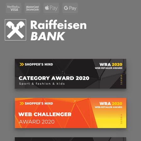
Visa
MasterCard
Apple
Google
2
2
Pay
Pay