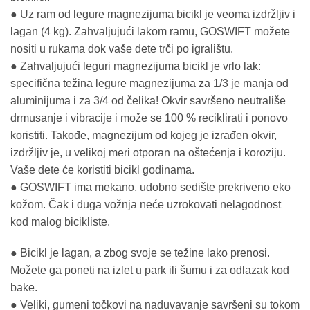
● Uz ram od legure magnezijuma bicikl je veoma izdržljiv i
lagan (4 kg). Zahvaljujući lakom ramu, GOSWIFT možete
nositi u rukama dok vaše dete trči po igralištu.
● Zahvaljujući leguri magnezijuma bicikl je vrlo lak:
specifična težina legure magnezijuma za 1/3 je manja od
aluminijuma i za 3/4 od čelika! Okvir savršeno neutrališe
drmusanje i vibracije i može se 100 % reciklirati i ponovo
koristiti. Takođe, magnezijum od kojeg je izrađen okvir,
izdržljiv je, u velikoj meri otporan na oštećenja i koroziju.
Vaše dete će koristiti bicikl godinama.
● GOSWIFT ima mekano, udobno sedište prekriveno eko
kožom. Čak i duga vožnja neće uzrokovati nelagodnost
kod malog bicikliste.
● Bicikl je lagan, a zbog svoje se težine lako prenosi.
Možete ga poneti na izlet u park ili šumu i za odlazak kod
bake.
● Veliki, gumeni točkovi na naduvavanje savršeni su tokom