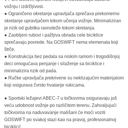
vožnju i izdržljivost.
● Ograničeno okretanje upravljača sprečava prekomerno
skretanje upravljačem tokom učenja vožnje. Minimaliziran
je rizik od gubitka ravnoteže tokom skretanja.
● Zaobljeni rubovi i pažljiva obrada cele biciklice
sprečavaju povrede. Na GOSWIFT nema elemenata koji
štrče.
● Konstrukcija bez pedala sa niskim ramom i trogodišnjoj
deci omogućava penjanje i silaženje sa biciklice i
minimalizira rizik od pada.
● Ručke upravljača prekrivene su neklizajućim materijalom
koji osigurava čvrsto hvatanje rukicama.
● Sportski ležajevi ABEC-7 u točkovima osiguravaju još
veću udobnost vožnje po različitom terenu. Zahvaljujući
točkvoima na naduvavanje mališani će moći voziti
GOSWIFT po svakoj stazi kao na pravoj, profesionalnoj
biciklici!