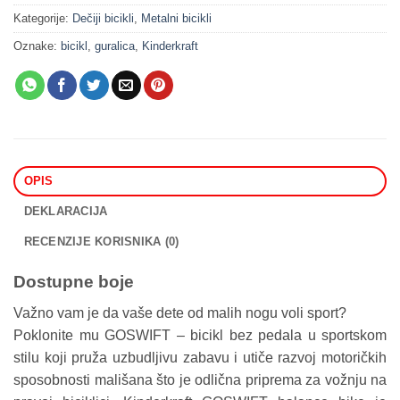
Kategorije:
Dečiji bicikli
,
Metalni bicikli
Oznake:
bicikl
,
guralica
,
Kinderkraft
OPIS
DEKLARACIJA
RECENZIJE KORISNIKA (0)
Dostupne boje
Važno vam je da vaše dete od malih nogu voli sport?
Poklonite mu GOSWIFT – bicikl bez pedala u sportskom
stilu koji pruža uzbudljivu zabavu i utiče razvoj motoričkih
sposobnosti mališana što je odlična priprema za vožnju na