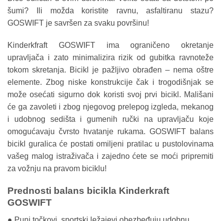
šumi? Ili možda koristite ravnu, asfaltiranu stazu?
GOSWIFT je savršen za svaku površinu!
Kinderkfraft GOSWIFT ima ograničeno okretanje
upravljača i zato minimalizira rizik od gubitka ravnoteže
tokom skretanja. Bicikl je pažljivo obrađen – nema oštre
elemente. Zbog niske konstrukcije čak i trogodišnjak se
može osećati sigurno dok koristi svoj prvi bicikl. Mališani
će ga zavoleti i zbog njegovog prelepog izgleda, mekanog
i udobnog sedišta i gumenih ručki na upravljaču koje
omogućavaju čvrsto hvatanje rukama. GOSWIFT balans
bicikl guralica će postati omiljeni pratilac u pustolovinama
vašeg malog istraživača i zajedno ćete se moći pripremiti
za vožnju na pravom biciklu!
Prednosti balans bicikla Kinderkraft
GOSWIFT
● Puni točkovi, sportski ležajevi obezbeđuju udobnu