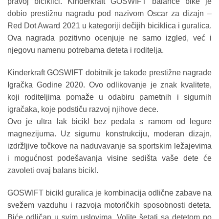
pravoj biciklici. Kinderkraft GOSWIFT balance bike je
dobio prestižnu nagradu pod nazivom Oscar za dizajn –
Red Dot Award 2021 u kategoriji dečijih biciklica i guralica.
Ova nagrada pozitivno ocenjuje ne samo izgled, već i
njegovu namenu potrebama deteta i roditelja.
Kinderkraft GOSWIFT dobitnik je takođe prestižne nagrade
Igračka Godine 2020. Ovo odlikovanje je znak kvalitete,
koji roditeljima pomaže u odabiru pametnih i sigurnih
igračaka, koje podstiču razvoj njihove dece.
Ovo je ultra lak bicikl bez pedala s ramom od legure
magnezijuma. Uz sigurnu konstrukciju, moderan dizajn,
izdržljive točkove na naduvavanje sa sportskim ležajevima
i mogućnost podešavanja visine sedišta vaše dete će
zavoleti ovaj balans bicikl.
GOSWIFT bicikl guralica je kombinacija odlične zabave na
svežem vazduhu i razvoja motoričkih sposobnosti deteta.
Biće odličan u svim uslovima. Volite šetati sa detetom po