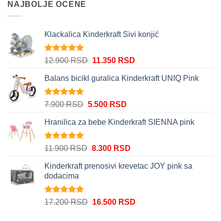
NAJBOLJE OCENE
Klackalica Kinderkraft Sivi konjić
Ocenjeno
Originalna
Trenutna
12.900
RSD
11.350
RSD
5.00
od 5
cena
cena
Balans bicikl guralica Kinderkraft UNIQ Pink
je
je:
bila:
11.350 RSD.
12.900 RSD.
Ocenjeno
Originalna
Trenutna
7.900
RSD
5.500
RSD
5.00
od 5
cena
cena
Hranilica za bebe Kinderkraft SIENNA pink
je
je:
bila:
5.500 RSD.
7.900 RSD.
Ocenjeno
Originalna
Trenutna
11.900
RSD
8.300
RSD
5.00
od 5
cena
cena
Kinderkraft prenosivi krevetac JOY pink sa
je
je:
dodacima
bila:
8.300 RSD.
11.900 RSD.
Ocenjeno
Originalna
Trenutna
17.200
RSD
16.500
RSD
5.00
od 5
cena
cena