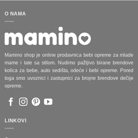
je
je:
bila:
16.500 RSD.
O NAMA
17.200 RSD.
Mamino shop je online prodavnica bebi opreme za mlade
mame i tate sa stilom. Nudimo pažljivo birane brendove
kolica za bebe, auto sedišta, odeće i bebi opreme. Pored
toga smo uvoznici i zastupnici za brojne brendove dečije
opreme.
LINKOVI