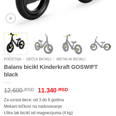
POČETNA
/
DEČIJI BICIKLI
/
METALNI BICIKLI
Balans bicikl Kinderkraft GOSWIFT
black
Originalna
Trenutna
12.600
11.340
RSD
RSD
cena
cena
Za uzrast dece: od 3 do 6 godina
je
je:
Mekani točkovi na naduvavanje
bila:
11.340 RSD.
Ultra lak bicikl od magnezijuma (4 kg)
12.600 RSD.