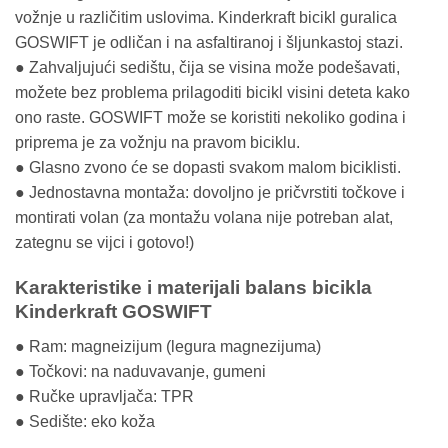
vožnje u različitim uslovima. Kinderkraft bicikl guralica
GOSWIFT je odličan i na asfaltiranoj i šljunkastoj stazi.
● Zahvaljujući sedištu, čija se visina može podešavati,
možete bez problema prilagoditi bicikl visini deteta kako
ono raste. GOSWIFT može se koristiti nekoliko godina i
priprema je za vožnju na pravom biciklu.
● Glasno zvono će se dopasti svakom malom biciklisti.
● Jednostavna montaža: dovoljno je pričvrstiti točkove i
montirati volan (za montažu volana nije potreban alat,
zategnu se vijci i gotovo!)
Karakteristike i materijali balans bicikla
Kinderkraft GOSWIFT
● Ram: magneizijum (legura magnezijuma)
● Točkovi: na naduvavanje, gumeni
● Ručke upravljača: TPR
● Sedište: eko koža