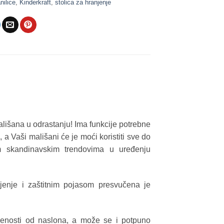
nilice
,
Kinderkraft
,
stolica za hranjenje
ališana u odrastanju! Ima funkcije potrebne
a Vaši mališani će je moći koristiti sve do
jim skandinavskim trendovima u uređenju
jenje i zaštitnim pojasom presvučena je
ljenosti od naslona, a može se i potpuno