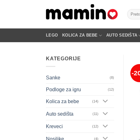
Skip
to
Pretra
za:
content
LEGO
KOLICA ZA BEBE
AUTO SEDIŠTA
KATEGORIJE
-2
Sanke
(8)
Podloge za igru
(12)
Kolica za bebe
(14)
Auto sedišta
(11)
Kreveci
(12)
Nosiljke
(4)