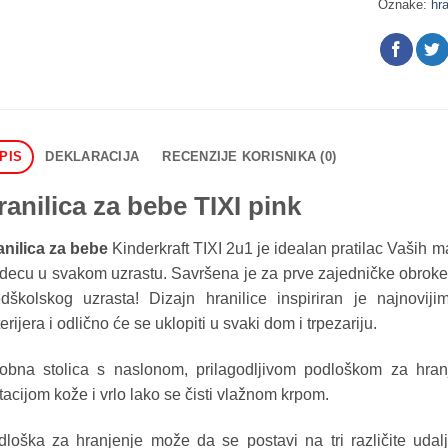
Oznake:
hra
PIS
DEKLARACIJA
RECENZIJE KORISNIKA (0)
ranilica za bebe TIXI pink
anilica za bebe
Kinderkraft TIXI 2u1 je idealan pratilac Vaših m
decu u svakom uzrastu. Savršena je za prve zajedničke obroke, 
edškolskog uzrasta! Dizajn hranilice inspiriran je najnovi
erijera i odlično će se uklopiti u svaki dom i trpezariju.
obna stolica s naslonom, prilagodljivom podloškom za hran
tacijom kože i vrlo lako se čisti vlažnom krpom.
dloška za hranjenje može da se postavi na tri različite uda