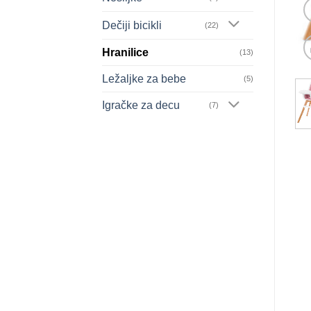
Dečiji bicikli
(22)
Hranilice
(13)
Ležaljke za bebe
(5)
Igračke za decu
(7)