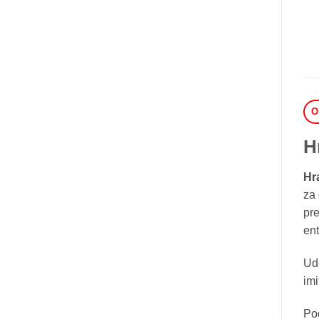
O
H
Hr
za 
pr
ent
Ud
imi
Po