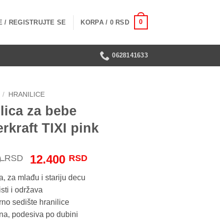
0
 / REGISTRUJTE SE
KORPA /
0
RSD
0628141633
/
HRANILICE
lica za bebe
rkraft TIXI pink
Originalna
Trenutna
0
12.400
RSD
RSD
cena
cena
a, za mlađu i stariju decu
je
je:
sti i održava
bila:
12.400 RSD.
no sedište hranilice
15.500 RSD.
na, podesiva po dubini