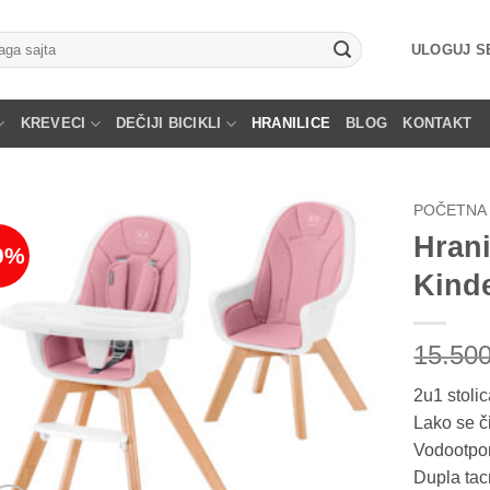
ga
ULOGUJ SE
KREVECI
DEČIJI BICIKLI
HRANILICE
BLOG
KONTAKT
POČETNA
Hrani
0%
Kinde
15.50
2u1 stolic
Lako se či
Vodootpor
Dupla tac