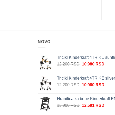
NOVO
Tricikl Kinderkraft 4TRIKE sunf
Originalna
Trenu
12.200
RSD
10.980
RSD
cena
cena
je
je:
Tricikl Kinderkraft 4TRIKE silve
bila:
10.98
Originalna
Trenu
12.200
RSD
10.980
RSD
12.200 RSD.
cena
cena
je
je:
Hranilica za bebe Kinderkraft
bila:
10.98
Originalna
Trenu
13.900
RSD
12.591
RSD
12.200 RSD.
cena
cena