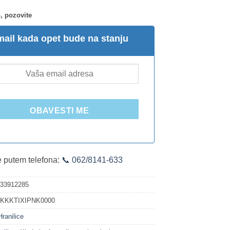
, pozovite
ail kada opet bude na stanju
OBAVESTI ME
te putem telefona:
📞 062/8141-633
533912285
:
KKKTIXIPNK0000
Hranilice