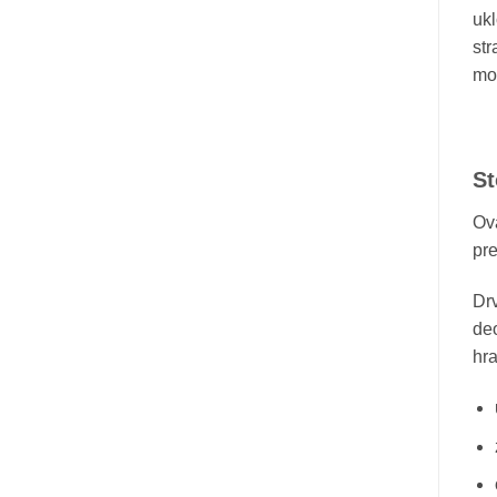
ukl
str
mož
St
Ova
pre
Dr
deo
hra