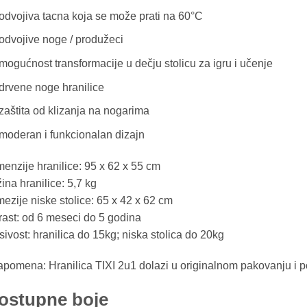
odvojiva tacna koja se može prati na 60°C
odvojive noge / produžeci
mogućnost transformacije u dečju stolicu za igru i učenje
drvene noge hranilice
zaštita od klizanja na nogarima
moderan i funkcionalan dizajn
enzije hranilice: 95 x 62 x 55 cm
ina hranilice: 5,7 kg
ezije niske stolice: 65 x 42 x 62 cm
ast: od 6 meseci do 5 godina
ivost: hranilica do 15kg; niska stolica do 20kg
pomena: Hranilica TIXI 2u1 dolazi u originalnom pakovanju i po
ostupne boje