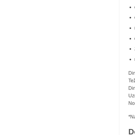
Dim
Tež
Dim
Uzr
Nos
*Na
D