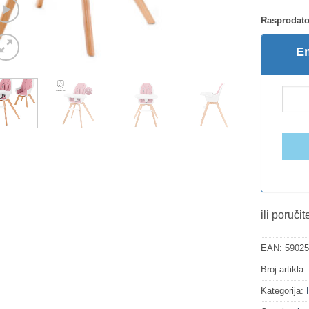
Rasprodato
Em
ili poruči
EAN:
5902
Broj artikla
Kategorija: