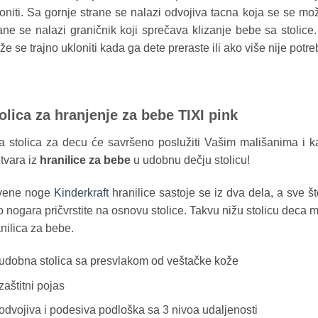
oniti. Sa gornje strane se nalazi odvojiva tacna koja se se mo
ane se nalazi graničnik koji sprečava klizanje bebe sa stolice
e se trajno ukloniti kada ga dete preraste ili ako više nije potre
olica za hranjenje za bebe TIXI pink
 stolica za decu će savršeno poslužiti Vašim mališanima i k
tvara iz
hranilice za bebe
u udobnu dečju stolicu!
vene noge
Kinderkraft
hranilice sastoje se iz dva dela, a sve št
 nogara pričvrstite na osnovu stolice. Takvu nižu stolicu deca 
nilica za bebe.
udobna stolica sa presvlakom od veštačke kože
zaštitni pojas
odvojiva i podesiva podloška sa 3 nivoa udaljenosti