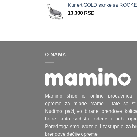
je
je:
Kunert GOLD sanke sa ROCKER
bila:
12.59
13.300
RSD
13.900 RSD.
O NAMA
Mamino shop je online prodavnica 
opreme za mlade mame i tate sa sti
Nudimo pažljivo birane brendove kolic
bebe, auto sedišta, odeće i bebi opr
Pored toga smo uvoznici i zastupnici za b
brendove dečije opreme.