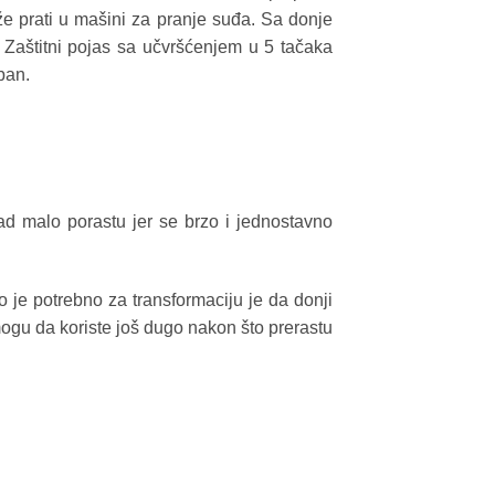
že prati u mašini za pranje suđa. Sa donje
. Zaštitni pojas sa učvršćenjem u 5 tačaka
ban.
ad malo porastu jer se brzo i jednostavno
o je potrebno za transformaciju je da donji
mogu da koriste još dugo nakon što prerastu