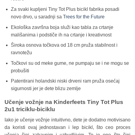
Za svaki kupljeni Tiny Tot Plus bicikl fabrika posadi
novo drvo, u saradnji sa
Trees for the Future
Ekološka završna boja služi kao tabla za crtanje
mališanima i podstiče ih na crtanje i kreativnost
Široka osnova točkova od 18 cm pruža stabilnost i
ravnotežu
Točkovi su od meke gume, ne pumpaju se i ne mogu se
probušiti
Patentirani holandski niski drveni ram pruža osećaj
sigurnosti jer je dete blizu zemlje
Učenje vožnje na Kinderfeets Tiny Tot Plus
2u1 triciklu-biciklu
Iako je učenje vožnje intuitivno, dete je dodatno motivisano
da koristi ovaj jednostavan i lep bicikl, što ceo proces
učenja čini zabavnim i uzbudljivim. To je ono što čini