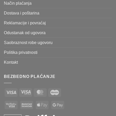
Način plaćanja
Dostava i poštarina
Reklamacije i povraćaj
Odustanak od ugovora
Saobraznost robe ugovoru
Politika privatnosti
Kontakt
BEZBEDNO PLAĆANJE
Visa
Visa
MasterCard
Maestro
Electron
Visa
MasterCard
Apple
Google
2
2
Pay
Pay