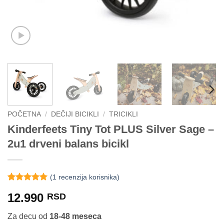
POČETNA
/
DEČIJI BICIKLI
/
TRICIKLI
Kinderfeets Tiny Tot PLUS Silver Sage –
2u1 drveni balans bicikl
(
1
recenzija korisnika)
Ocenjeno
1
5
12.990
RSD
od 5 na
osnovu
ocene
Za decu od
18-48 meseca
kupca