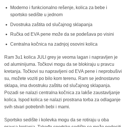
Moderno i funkcionalno rešenje, kolica za bebe i
sportsko sedište u jednom
Dvostruka zaštita od slučajnog sklapanja
Ručka od EVA pene može da se podešava po visini
Centralna kočnica na zadnjoj osovini kolica
Ram 3u1 kolica JULI grey je veoma lagan i napravljen je
od aluminijuma. Točkovi mogu da se blokiraju u pravcu
kretanja. Točkovi su napravljeni od EVA pene i neprobušivi
su, možete voziti po bilo kom terenu. Ram se jednostavno
sklapa, ima dvostruku zaštitu od slučajnog sklapanja.
Pozadi se nalazi centralna kočnica za lakše zaustavljanje
kolica. Ispod kolica se nalazi prostrana torba za odlaganje
svih stvari potrebnih bebi i mami.
Sportsko sedište i kolevka mogu da se rotiraju u oba
pravca kretanja. Takođe sportsko sedište se može podesiti