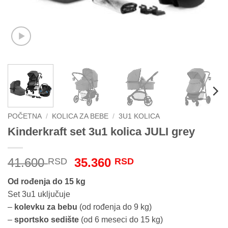
POČETNA
/
KOLICA ZA BEBE
/
3U1 KOLICA
Kinderkraft set 3u1 kolica JULI grey
Originalna
Trenutna
41.600
35.360
RSD
RSD
cena
cena
Od rođenja do 15 kg
je
je:
Set 3u1 uključuje
bila:
35.360 RSD.
–
kolevku za bebu
(od rođenja do 9 kg)
41.600 RSD.
–
sportsko sedište
(od 6 meseci do 15 kg)