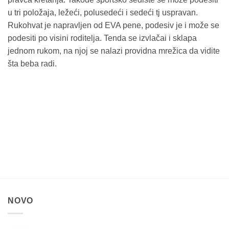
u tri položaja, ležeći, polusedeći i sedeći tj uspravan.
Rukohvat je napravljen od EVA pene, podesiv je i može se
podesiti po visini roditelja. Tenda se izvlačai i sklapa
jednom rukom, na njoj se nalazi providna mrežica da vidite
šta beba radi.
NOVO