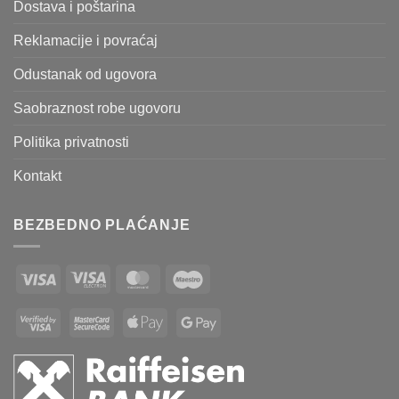
Dostava i poštarina
Reklamacije i povraćaj
Odustanak od ugovora
Saobraznost robe ugovoru
Politika privatnosti
Kontakt
BEZBEDNO PLAĆANJE
Visa
Visa
MasterCard
Maestro
Electron
Visa
MasterCard
Apple
Google
2
2
Pay
Pay