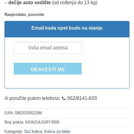
–
dečije auto sedište
(od rođenja do 13 kg)
Rasprodato, pozovite
Email kada opet bude na stanju
OBAVESTI ME
ili poručite putem telefona:
📞 062/8141-633
EAN:
5902533911394
Broj artikla:
KKWJULIGRY3000
Kategorije:
3u1 kolica
,
Kolica za bebe