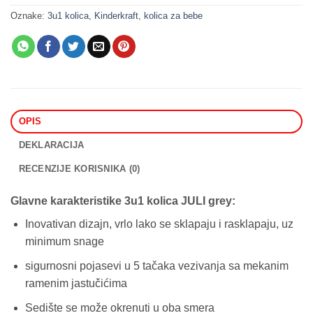
Oznake:
3u1 kolica
,
Kinderkraft
,
kolica za bebe
OPIS
DEKLARACIJA
RECENZIJE KORISNIKA (0)
Glavne karakteristike 3u1 kolica JULI grey:
Inovativan dizajn, vrlo lako se sklapaju i rasklapaju, uz
minimum snage
sigurnosni pojasevi u 5 tačaka vezivanja sa mekanim
ramenim jastučićima
Sedište se može okrenuti u oba smera