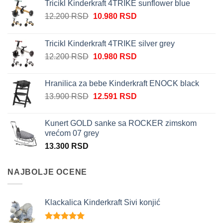
Tricikl Kinderkraft 4TRIKE sunflower blue
Originalna
Trenutna
12.200
RSD
10.980
RSD
cena
cena
je
je:
Tricikl Kinderkraft 4TRIKE silver grey
bila:
10.980 RSD.
Originalna
Trenutna
12.200
RSD
10.980
RSD
12.200 RSD.
cena
cena
je
je:
Hranilica za bebe Kinderkraft ENOCK black
bila:
10.980 RSD.
Originalna
Trenutna
13.900
RSD
12.591
RSD
12.200 RSD.
cena
cena
je
je:
Kunert GOLD sanke sa ROCKER zimskom
bila:
12.591 RSD.
vrećom 07 grey
13.900 RSD.
13.300
RSD
NAJBOLJE OCENE
Klackalica Kinderkraft Sivi konjić