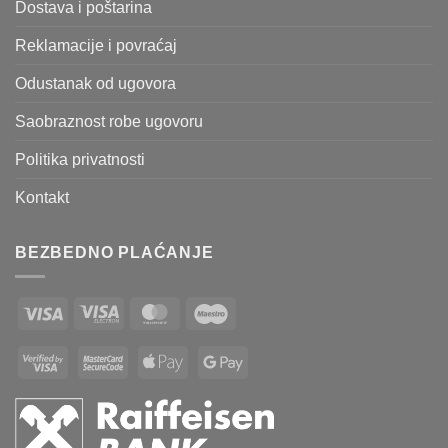
Dostava i poštarina
Reklamacije i povraćaj
Odustanak od ugovora
Saobraznost robe ugovoru
Politika privatnosti
Kontakt
BEZBEDNO PLAĆANJE
Visa
Visa
MasterCard
Maestro
Electron
Visa
MasterCard
Apple
Google
2
2
Pay
Pay