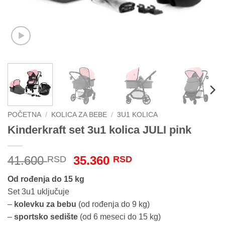
POČETNA
/
KOLICA ZA BEBE
/
3U1 KOLICA
Kinderkraft set 3u1 kolica JULI pink
Originalna
Trenutna
41.600
35.360
RSD
RSD
cena
cena
Od rođenja do 15 kg
je
je:
Set 3u1 uključuje
bila:
35.360 RSD.
–
kolevku za bebu
(od rođenja do 9 kg)
41.600 RSD.
–
sportsko sedište
(od 6 meseci do 15 kg)