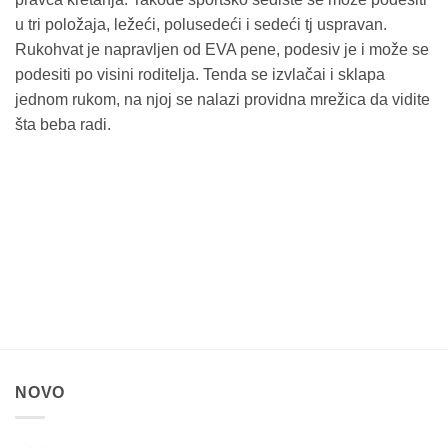
u tri položaja, ležeći, polusedeći i sedeći tj uspravan.
Rukohvat je napravljen od EVA pene, podesiv je i može se
podesiti po visini roditelja. Tenda se izvlačai i sklapa
jednom rukom, na njoj se nalazi providna mrežica da vidite
šta beba radi.
NOVO