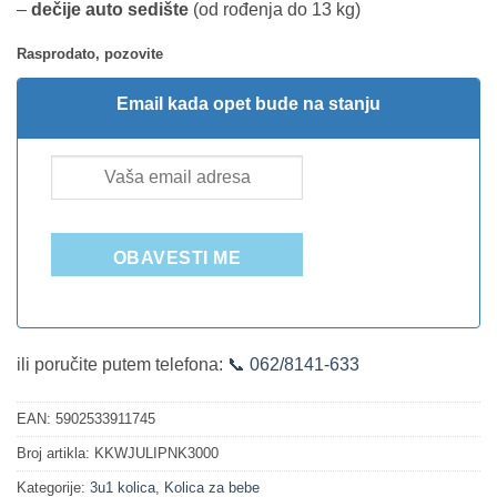
–
dečije auto sedište
(od rođenja do 13 kg)
Rasprodato, pozovite
Email kada opet bude na stanju
OBAVESTI ME
ili poručite putem telefona:
📞 062/8141-633
EAN:
5902533911745
Broj artikla:
KKWJULIPNK3000
Kategorije:
3u1 kolica
,
Kolica za bebe