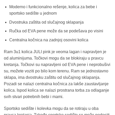
Moderno i funkcionalno rešenje, kolica za bebe i
sportsko sedište u jednom
Dvostruka zaštita od slučajnog sklapanja
Ručka od EVA pene može da se podešava po visini
Centralna kočnica na zadnjoj osovini kolica
Ram 3u1 kolica JULI pink je veoma lagan i napravljen je
od aluminijuma. Točkovi mogu da se blokiraju u pravcu
kretanja. Točkovi su napravljeni od EVA pene i neprobušivi
su, možete voziti po bilo kom terenu. Ram se jednostavno
sklapa, ima dvostruku zaštitu od slučajnog sklapanja.
Pozadi se nalazi centralna kočnica za lakše zaustavljanje
kolica. Ispod kolica se nalazi prostrana torba za odlaganje
svih stvari potrebnih bebi i mami.
Sportsko sedište i kolevka mogu da se rotiraju u oba
pravca kretanja. Takođe sportsko sedište se može podesiti