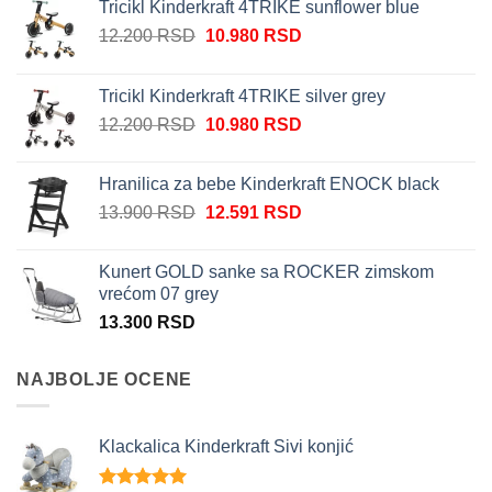
Tricikl Kinderkraft 4TRIKE sunflower blue
Originalna
Trenutna
12.200
RSD
10.980
RSD
cena
cena
je
je:
Tricikl Kinderkraft 4TRIKE silver grey
bila:
10.980 RSD.
Originalna
Trenutna
12.200
RSD
10.980
RSD
12.200 RSD.
cena
cena
je
je:
Hranilica za bebe Kinderkraft ENOCK black
bila:
10.980 RSD.
Originalna
Trenutna
13.900
RSD
12.591
RSD
12.200 RSD.
cena
cena
je
je:
Kunert GOLD sanke sa ROCKER zimskom
bila:
12.591 RSD.
vrećom 07 grey
13.900 RSD.
13.300
RSD
NAJBOLJE OCENE
Klackalica Kinderkraft Sivi konjić