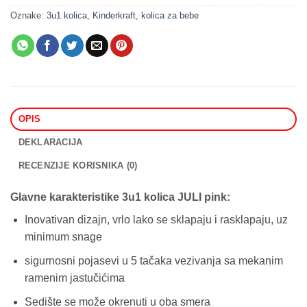
Oznake:
3u1 kolica
,
Kinderkraft
,
kolica za bebe
OPIS
DEKLARACIJA
RECENZIJE KORISNIKA (0)
Glavne karakteristike 3u1 kolica JULI pink:
Inovativan dizajn, vrlo lako se sklapaju i rasklapaju, uz
minimum snage
sigurnosni pojasevi u 5 tačaka vezivanja sa mekanim
ramenim jastučićima
Sedište se može okrenuti u oba smera