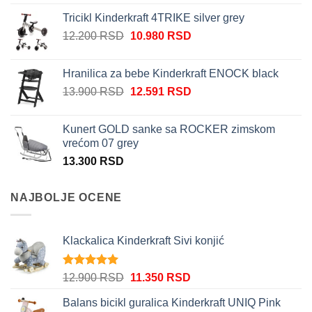
je
je:
Tricikl Kinderkraft 4TRIKE silver grey
bila:
10.980 RSD.
Originalna
Trenutna
12.200
RSD
10.980
RSD
12.200 RSD.
cena
cena
je
je:
Hranilica za bebe Kinderkraft ENOCK black
bila:
10.980 RSD.
Originalna
Trenutna
13.900
RSD
12.591
RSD
12.200 RSD.
cena
cena
je
je:
Kunert GOLD sanke sa ROCKER zimskom
bila:
12.591 RSD.
vrećom 07 grey
13.900 RSD.
13.300
RSD
NAJBOLJE OCENE
Klackalica Kinderkraft Sivi konjić
Ocenjeno
Originalna
Trenutna
12.900
RSD
11.350
RSD
5.00
od 5
cena
cena
Balans bicikl guralica Kinderkraft UNIQ Pink
je
je: