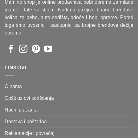
Mamino shop je online prodavnica bebi opreme za mlade
mame i tate sa stilom. Nudimo pažljivo birane brendove
kolica za bebe, auto sedišta, odeće i bebi opreme. Pored
toga smo uvoznici i zastupnici za brojne brendove dečije
opreme.
LINKOVI
O nama
Opšti uslovi korišćenja
Način plaćanja
Dostava i poštarina
Reklamacije i povraćaj