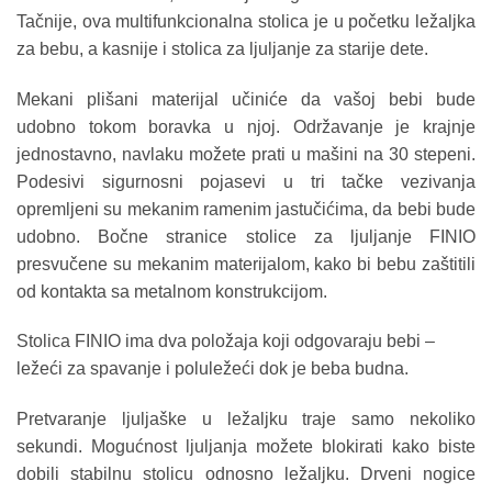
Tačnije, ova multifunkcionalna stolica je u početku ležaljka
za bebu, a kasnije i stolica za ljuljanje za starije dete.
Mekani plišani materijal učiniće da vašoj bebi bude
udobno tokom boravka u njoj. Održavanje je krajnje
jednostavno, navlaku možete prati u mašini na 30 stepeni.
Podesivi sigurnosni pojasevi u tri tačke vezivanja
opremljeni su mekanim ramenim jastučićima, da bebi bude
udobno. Bočne stranice stolice za ljuljanje FINIO
presvučene su mekanim materijalom, kako bi bebu zaštitili
od kontakta sa metalnom konstrukcijom.
Stolica FINIO ima dva položaja koji odgovaraju bebi –
ležeći za spavanje i poluležeći dok je beba budna.
Pretvaranje ljuljaške u ležaljku traje samo nekoliko
sekundi. Mogućnost ljuljanja možete blokirati kako biste
dobili stabilnu stolicu odnosno ležaljku. Drveni nogice