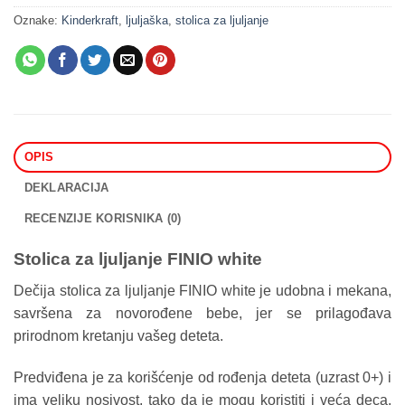
Oznake:
Kinderkraft
,
ljuljaška
,
stolica za ljuljanje
OPIS
DEKLARACIJA
RECENZIJE KORISNIKA (0)
Stolica za ljuljanje FINIO white
Dečija stolica za ljuljanje FINIO white je udobna i mekana,
savršena za novorođene bebe, jer se prilagođava
prirodnom kretanju vašeg deteta.
Predviđena je za korišćenje od rođenja deteta (uzrast 0+) i
ima veliku nosivost, tako da je mogu koristiti i veća deca.