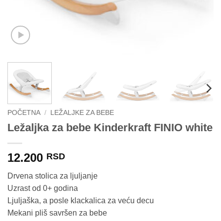
POČETNA
/
LEŽALJKE ZA BEBE
Ležaljka za bebe Kinderkraft FINIO white
12.200
RSD
Drvena stolica za ljuljanje
Uzrast od 0+ godina
Ljuljaška, a posle klackalica za veću decu
Mekani pliš savršen za bebe