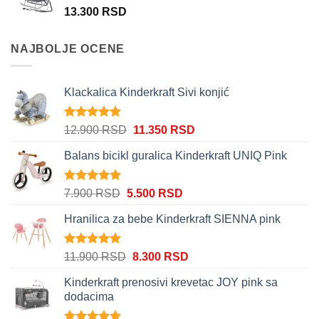
13.300
RSD
NAJBOLJE OCENE
Klackalica Kinderkraft Sivi konjić
Ocenjeno
Originalna
Trenutna
12.900
RSD
11.350
RSD
5.00
od 5
cena
cena
Balans bicikl guralica Kinderkraft UNIQ Pink
je
je:
bila:
11.350 RSD.
12.900 RSD.
Ocenjeno
Originalna
Trenutna
7.900
RSD
5.500
RSD
5.00
od 5
cena
cena
Hranilica za bebe Kinderkraft SIENNA pink
je
je:
bila:
5.500 RSD.
7.900 RSD.
Ocenjeno
Originalna
Trenutna
11.900
RSD
8.300
RSD
5.00
od 5
cena
cena
Kinderkraft prenosivi krevetac JOY pink sa
je
je:
dodacima
bila:
8.300 RSD.
11.900 RSD.