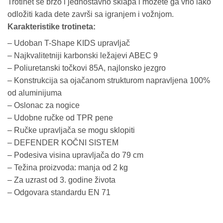
Trotinet se brzo i jednostavno sklapa i možete ga vrlo lako
odložiti kada dete završi sa igranjem i vožnjom.
Karakteristike trotineta:
– Udoban T-Shape KIDS upravljač
– Najkvalitetniji karbonski ležajevi ABEC 9
– Poliuretanski točkovi 85A, najlonsko jezgro
– Konstrukcija sa ojačanom strukturom napravljena 100%
od aluminijuma
– Oslonac za nogice
– Udobne ručke od TPR pene
– Ručke upravljača se mogu sklopiti
– DEFENDER KOČNI SISTEM
– Podesiva visina upravljača do 79 cm
– Težina proizvoda: manja od 2 kg
– Za uzrast od 3. godine života
– Odgovara standardu EN 71