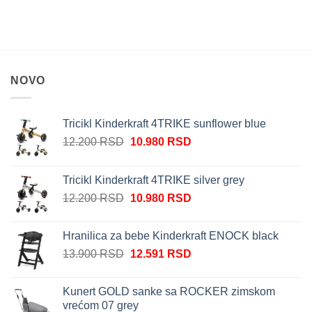
NOVO
Tricikl Kinderkraft 4TRIKE sunflower blue
Originalna
Trenutna
12.200
RSD
10.980
RSD
cena
cena
je
je:
Tricikl Kinderkraft 4TRIKE silver grey
bila:
10.980 RSD.
Originalna
Trenutna
12.200
RSD
10.980
RSD
12.200 RSD.
cena
cena
je
je:
Hranilica za bebe Kinderkraft ENOCK black
bila:
10.980 RSD.
Originalna
Trenutna
13.900
RSD
12.591
RSD
12.200 RSD.
cena
cena
je
je:
Kunert GOLD sanke sa ROCKER zimskom
bila:
12.591 RSD.
vrećom 07 grey
13.900 RSD.