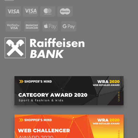
Visa
Visa
MasterCard
Maestro
Electron
Visa
MasterCard
Apple
Google
2
2
Pay
Pay