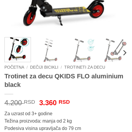
POČETNA
/
DEČIJI BICIKLI
/
TROTINETI ZA DECU
Trotinet za decu QKIDS FLO aluminium
black
Originalna
Trenutna
4.200
3.360
RSD
RSD
cena
cena
Za uzrast od 3+ godine
je
je:
Težina proizvoda: manja od 2 kg
bila:
3.360 RSD.
Podesiva visina upravljača do 79 cm
4.200 RSD.