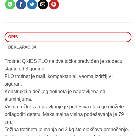
OPIS
DEKLARACIJA
Trotinet QKIDS FLO na dva točka predviđen je za decu
stariju od 3 godine.
FLO trotinet je mali, kompaktan ali veoma izdržljiv i
siguran.
Konstrukcija dečijeg trotineta je napravljena od
aluminijuma.
Visina ručke za upravljanje je podesiva i lako je možete
prilagoditi detetu. Maksimalna visina podešavanja je 79
cm.
Težina trotineta je manja od 2 kg što olakšava prenošenje.