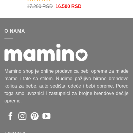
Ocenjeno
Originalna
Trenutna
17.200
RSD
16.500
RSD
5.00
od 5
cena
cena
je
je:
bila:
16.500 RSD.
O NAMA
17.200 RSD.
Mamino shop je online prodavnica bebi opreme za mlade
mame i tate sa stilom. Nudimo pažljivo birane brendove
kolica za bebe, auto sedišta, odeće i bebi opreme. Pored
toga smo uvoznici i zastupnici za brojne brendove dečije
opreme.