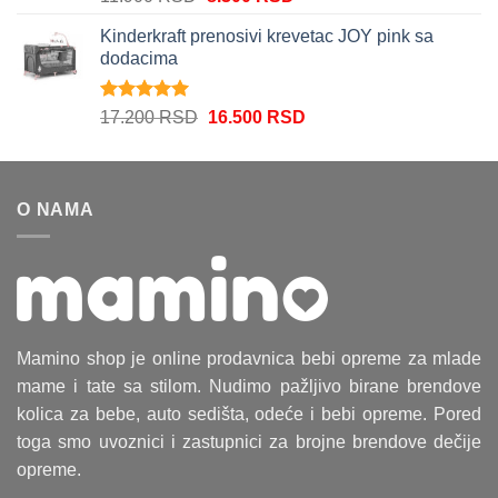
5.00
od 5
cena
cena
Kinderkraft prenosivi krevetac JOY pink sa
je
je:
dodacima
bila:
8.300 RSD.
11.900 RSD.
Ocenjeno
Originalna
Trenutna
17.200
RSD
16.500
RSD
5.00
od 5
cena
cena
je
je:
bila:
16.500 RSD.
O NAMA
17.200 RSD.
Mamino shop je online prodavnica bebi opreme za mlade
mame i tate sa stilom. Nudimo pažljivo birane brendove
kolica za bebe, auto sedišta, odeće i bebi opreme. Pored
toga smo uvoznici i zastupnici za brojne brendove dečije
opreme.