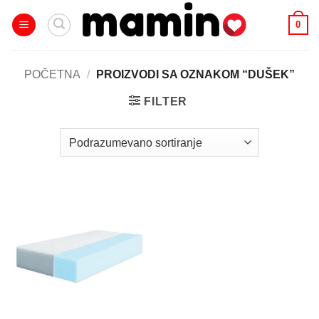
Skip
0
to
content
POČETNA
/
PROIZVODI SA OZNAKOM “DUŠEK”
FILTER