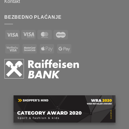
Kontakt
BEZBEDNO PLAĆANJE
Visa
Visa
MasterCard
Maestro
Electron
Visa
MasterCard
Apple
Google
2
2
Pay
Pay