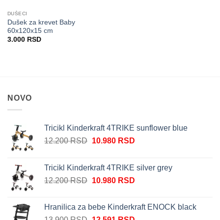
DUŠECI
Dušek za krevet Baby
60x120x15 cm
3.000
RSD
NOVO
Tricikl Kinderkraft 4TRIKE sunflower blue
Originalna
Trenutna
12.200
RSD
10.980
RSD
cena
cena
je
je:
Tricikl Kinderkraft 4TRIKE silver grey
bila:
10.980 RSD.
Originalna
Trenutna
12.200
RSD
10.980
RSD
12.200 RSD.
cena
cena
je
je:
Hranilica za bebe Kinderkraft ENOCK black
bila:
10.980 RSD.
Originalna
Trenutna
13.900
RSD
12.591
RSD