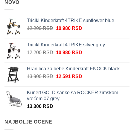
NOVO
Tricikl Kinderkraft 4TRIKE sunflower blue
Originalna
Trenutna
12.200
RSD
10.980
RSD
cena
cena
je
je:
Tricikl Kinderkraft 4TRIKE silver grey
bila:
10.980 RSD.
Originalna
Trenutna
12.200
RSD
10.980
RSD
12.200 RSD.
cena
cena
je
je:
Hranilica za bebe Kinderkraft ENOCK black
bila:
10.980 RSD.
Originalna
Trenutna
13.900
RSD
12.591
RSD
12.200 RSD.
cena
cena
je
je:
Kunert GOLD sanke sa ROCKER zimskom
bila:
12.591 RSD.
vrećom 07 grey
13.900 RSD.
13.300
RSD
NAJBOLJE OCENE