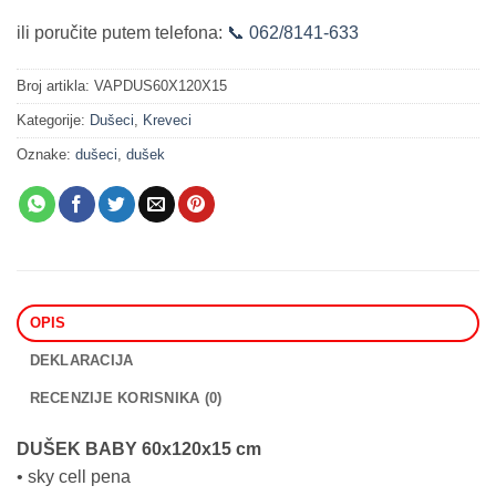
ili poručite putem telefona:
📞 062/8141-633
Broj artikla:
VAPDUS60X120X15
Kategorije:
Dušeci
,
Kreveci
Oznake:
dušeci
,
dušek
OPIS
DEKLARACIJA
RECENZIJE KORISNIKA (0)
DUŠEK BABY 60x120x15 cm
• sky cell pena