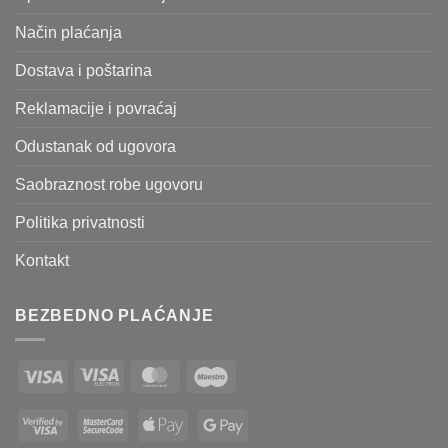
Način plaćanja
Dostava i poštarina
Reklamacije i povraćaj
Odustanak od ugovora
Saobraznost robe ugovoru
Politika privatnosti
Kontakt
BEZBEDNO PLAĆANJE
Visa
Visa
MasterCard
Maestro
Electron
Visa
MasterCard
Apple
Google