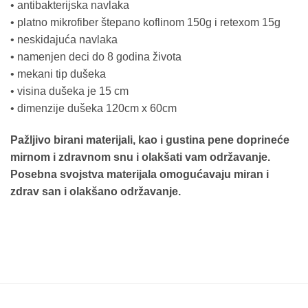
• antibakterijska navlaka
• platno mikrofiber štepano koflinom 150g i retexom 15g
• neskidajuća navlaka
• namenjen deci do 8 godina života
• mekani tip dušeka
• visina dušeka je 15 cm
• dimenzije dušeka 120cm x 60cm
Pažljivo birani materijali, kao i gustina pene doprineće
mirnom i zdravnom snu i olakšati vam održavanje.
Posebna svojstva materijala omogućavaju miran i
zdrav san i olakšano održavanje.