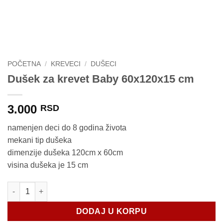
POČETNA
/
KREVECI
/
DUŠECI
Dušek za krevet Baby 60x120x15 cm
3.000
RSD
namenjen deci do 8 godina života
mekani tip dušeka
dimenzije dušeka 120cm x 60cm
visina dušeka je 15 cm
Dušek za krevet Baby 60x120x15 cm količina
DODAJ U KORPU