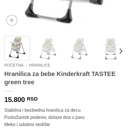
POČETNA
/
HRANILICE
Hranilica za bebe Kinderkraft TASTEE
green tree
15.800
RSD
Stabilna i bezbedna hranilica za decu
Poslužavnik podesiv, dolaze dva u paru
Meko i udobno sedište