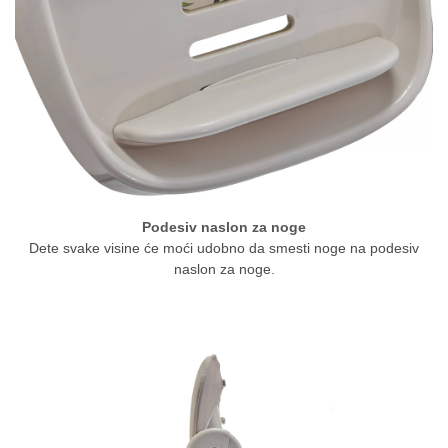
Podesiv naslon za noge
Dete svake visine će moći udobno da smesti noge na podesiv
naslon za noge.