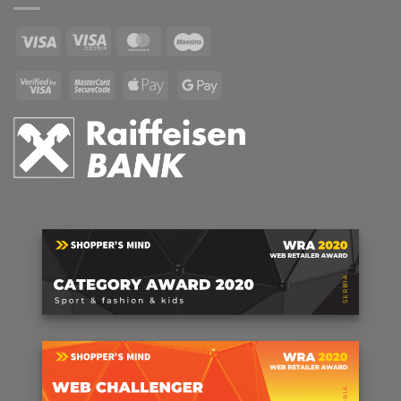
Visa
Visa
MasterCard
Maestro
Electron
Visa
MasterCard
Apple
Google
2
2
Pay
Pay