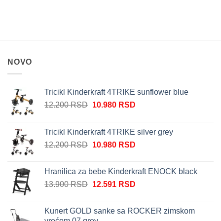
NOVO
Tricikl Kinderkraft 4TRIKE sunflower blue
Originalna
Trenutna
12.200
RSD
10.980
RSD
cena
cena
je
je:
Tricikl Kinderkraft 4TRIKE silver grey
bila:
10.980 RSD.
Originalna
Trenutna
12.200
RSD
10.980
RSD
12.200 RSD.
cena
cena
je
je:
Hranilica za bebe Kinderkraft ENOCK black
bila:
10.980 RSD.
Originalna
Trenutna
13.900
RSD
12.591
RSD
12.200 RSD.
cena
cena
je
je:
Kunert GOLD sanke sa ROCKER zimskom
bila:
12.591 RSD.
vrećom 07 grey