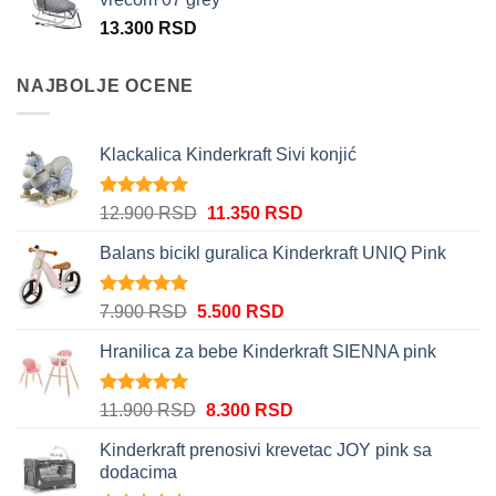
13.900 RSD.
13.300
RSD
NAJBOLJE OCENE
Klackalica Kinderkraft Sivi konjić
Ocenjeno
Originalna
Trenutna
12.900
RSD
11.350
RSD
5.00
od 5
cena
cena
Balans bicikl guralica Kinderkraft UNIQ Pink
je
je:
bila:
11.350 RSD.
12.900 RSD.
Ocenjeno
Originalna
Trenutna
7.900
RSD
5.500
RSD
5.00
od 5
cena
cena
Hranilica za bebe Kinderkraft SIENNA pink
je
je:
bila:
5.500 RSD.
7.900 RSD.
Ocenjeno
Originalna
Trenutna
11.900
RSD
8.300
RSD
5.00
od 5
cena
cena
Kinderkraft prenosivi krevetac JOY pink sa
je
je:
dodacima
bila:
8.300 RSD.