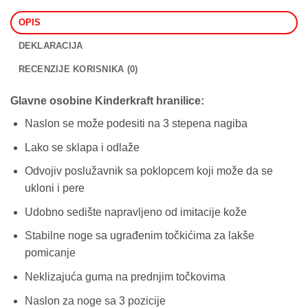
OPIS
DEKLARACIJA
RECENZIJE KORISNIKA (0)
Glavne osobine Kinderkraft hranilice:
Naslon se može podesiti na 3 stepena nagiba
Lako se sklapa i odlaže
Odvojiv poslužavnik sa poklopcem koji može da se
ukloni i pere
Udobno sedište napravljeno od imitacije kože
Stabilne noge sa ugrađenim točkićima za lakše
pomicanje
Neklizajuća guma na prednjim točkovima
Naslon za noge sa 3 pozicije