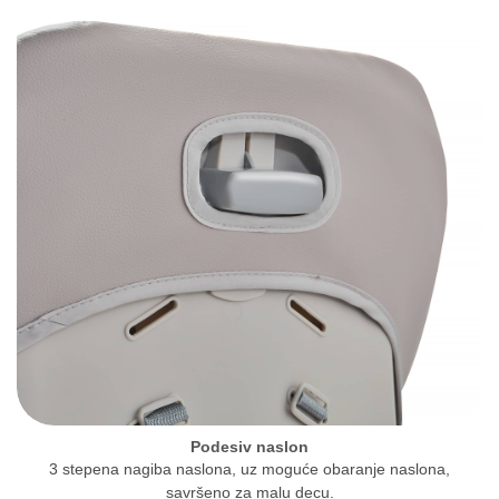
Podesiv naslon
3 stepena nagiba naslona, uz moguće obaranje naslona,
savršeno za malu decu.