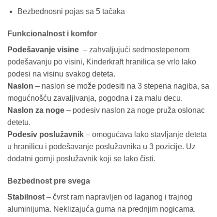
Bezbednosni pojas sa 5 tačaka
Funkcionalnost i komfor
Podešavanje visine
– zahvaljujući sedmostepenom
podešavanju po visini, Kinderkraft hranilica se vrlo lako
podesi na visinu svakog deteta.
Naslon
– naslon se može podesiti na 3 stepena nagiba, sa
mogućnošću zavaljivanja, pogodna i za malu decu.
Naslon za noge
– podesiv naslon za noge pruža oslonac
detetu.
Podesiv poslužavnik
– omogućava lako stavljanje deteta
u hranilicu i podešavanje poslužavnika u 3 pozicije. Uz
dodatni gornji poslužavnik koji se lako čisti.
Bezbednost pre svega
Stabilnost
– čvrst ram napravljen od laganog i trajnog
aluminijuma. Neklizajuća guma na prednjim nogicama.