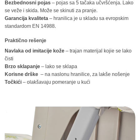
Bezbednosni pojas
– pojas sa 5 tačaka učvršćenja. Lako
se veže i skida. Može se skinuti za pranje.
Garancija kvaliteta
– hranilica je u skladu sa evropskim
standardom EN 14988.
Praktično rešenje
Navlaka od imitacije kože
– trajan materijal kojie se lako
čisti
Brzo sklapanje
– lako se sklapa
Korisne drške
– na naslonu hranilice, za lakše nošenje
Točkići
– olakšavaju pomeranje u kući