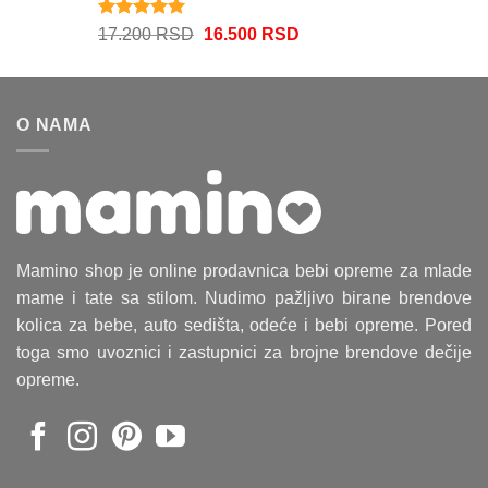
11.900 RSD.
Ocenjeno
Originalna
Trenutna
17.200
RSD
16.500
RSD
5.00
od 5
cena
cena
je
je:
bila:
16.500 RSD.
O NAMA
17.200 RSD.
Mamino shop je online prodavnica bebi opreme za mlade
mame i tate sa stilom. Nudimo pažljivo birane brendove
kolica za bebe, auto sedišta, odeće i bebi opreme. Pored
toga smo uvoznici i zastupnici za brojne brendove dečije
opreme.