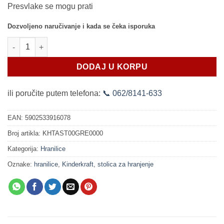
Presvlake se mogu prati
Dozvoljeno naručivanje i kada se čeka isporuka
Hranilica za bebe Kinderkraft TASTEE green tree količina
DODAJ U KORPU
ili poručite putem telefona:
📞 062/8141-633
EAN:
5902533916078
Broj artikla:
KHTAST00GRE0000
Kategorija:
Hranilice
Oznake:
hranilice
,
Kinderkraft
,
stolica za hranjenje