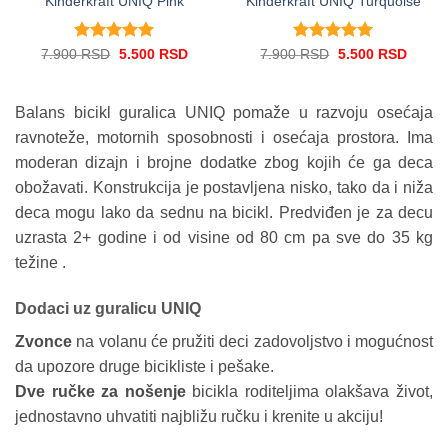
Kinderkraft UNIQ Pink
Kinderkraft UNIQ Turquoise
Ocenjeno
5
Ocenjeno
5
Originalna
Trenutna
Originalna
Trenu
7.900
RSD
5.500
RSD
7.900
RSD
5.500
RSD
cena
cena
cena
cena
od 5
od 5
je
je:
je
je:
bila:
5.500 RSD.
bila:
5.500
7.900 RSD.
7.900 RSD.
Balans bicikl guralica UNIQ pomaže u razvoju osećaja
ravnoteže, motornih sposobnosti i osećaja prostora. Ima
moderan dizajn i brojne dodatke zbog kojih će ga deca
obožavati. Konstrukcija je postavljena nisko, tako da i niža
deca mogu lako da sednu na bicikl. Predviđen je za decu
uzrasta 2+ godine i od visine od 80 cm pa sve do 35 kg
težine .
Dodaci uz guralicu UNIQ
Zvonce
na volanu će pružiti deci zadovoljstvo i mogućnost
da upozore druge bicikliste i pešake.
Dve ručke za nošenje
bicikla roditeljima olakšava život,
jednostavno uhvatiti najbližu ručku i krenite u akciju!