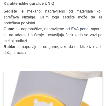
Karakteristike guralice UNIQ
Sedište
je mekano, napravljeno od materijala koji
sprečava klizanje. Osim toga sedište može da se
podešava po visini.
Gume
su neprobušive, napravljene od
EVA pene
, otporni
su na udarce i bušenje i ostavljaju šaru kada se vozi po
mekoj podlozi
Ručke
su napravljene od gume, tako da ne klize iz malih
dečijih ručica