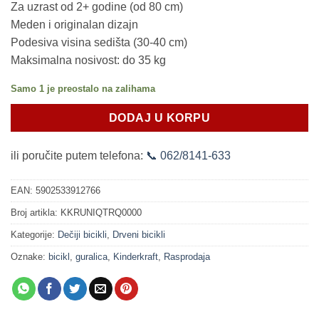
Za uzrast od 2+ godine (od 80 cm)
bila:
5.500 RSD.
Meden i originalan dizajn
7.900 RSD.
Podesiva visina sedišta (30-40 cm)
Maksimalna nosivost: do 35 kg
Samo 1 je preostalo na zalihama
DODAJ U KORPU
ili poručite putem telefona:
📞 062/8141-633
EAN:
5902533912766
Broj artikla:
KKRUNIQTRQ0000
Kategorije:
Dečiji bicikli
,
Drveni bicikli
Oznake:
bicikl
,
guralica
,
Kinderkraft
,
Rasprodaja