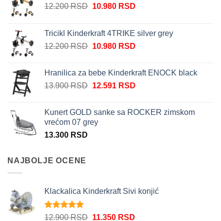
Originalna
Trenutna
12.200
RSD
10.980
RSD
cena
cena
je
je:
Tricikl Kinderkraft 4TRIKE silver grey
bila:
10.980 RSD.
Originalna
Trenutna
12.200
RSD
10.980
RSD
12.200 RSD.
cena
cena
je
je:
Hranilica za bebe Kinderkraft ENOCK black
bila:
10.980 RSD.
Originalna
Trenutna
13.900
RSD
12.591
RSD
12.200 RSD.
cena
cena
je
je:
Kunert GOLD sanke sa ROCKER zimskom
bila:
12.591 RSD.
vrećom 07 grey
13.900 RSD.
13.300
RSD
NAJBOLJE OCENE
Klackalica Kinderkraft Sivi konjić
Ocenjeno
Originalna
Trenutna
12.900
RSD
11.350
RSD