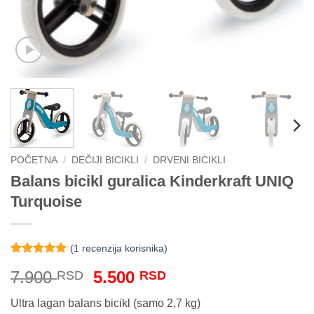
POČETNA
/
DEČIJI BICIKLI
/
DRVENI BICIKLI
Balans bicikl guralica Kinderkraft UNIQ
Turquoise
(
1
recenzija korisnika)
Ocenjeno
1
5
Originalna
Trenutna
7.900
5.500
RSD
RSD
od 5 na
osnovu
cena
cena
ocene
Ultra lagan balans bicikl (samo 2,7 kg)
je
je:
kupca