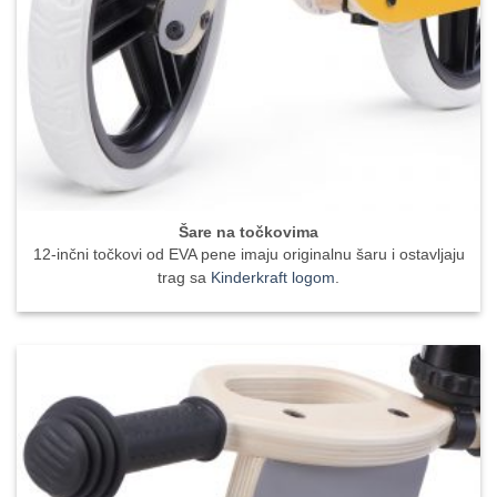
Šare na točkovima
12-inčni točkovi od EVA pene imaju originalnu šaru i ostavljaju
trag sa
Kinderkraft logom
.