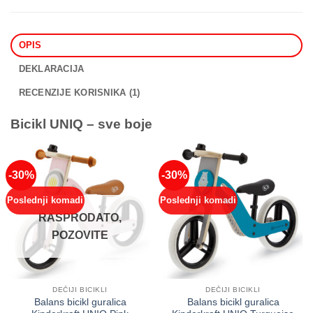
OPIS
DEKLARACIJA
RECENZIJE KORISNIKA (1)
Bicikl UNIQ – sve boje
-30%
-30%
Poslednji komadi
Poslednji komadi
RASPRODATO,
POZOVITE
DEČIJI BICIKLI
DEČIJI BICIKLI
Balans bicikl guralica
Balans bicikl guralica