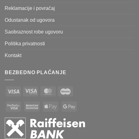
Reklamacije i povraćaj
Odustanak od ugovora
Saobraznost robe ugovoru
Politika privatnosti
Kontakt
BEZBEDNO PLAĆANJE
Visa
Visa
MasterCard
Maestro
Electron
Visa
MasterCard
Apple
Google
2
2
Pay
Pay