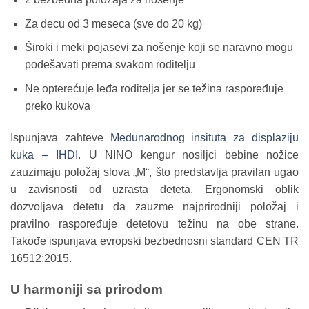
Za decu od 3 meseca (sve do 20 kg)
Široki i meki pojasevi za nošenje koji se naravno mogu
podešavati prema svakom roditelju
Ne opterećuje leđa roditelja jer se težina raspoređuje
preko kukova
Ispunjava zahteve
Međunarodnog insituta za displaziju
kuka – IHDI
. U NINO kengur nosiljci bebine nožice
zauzimaju položaj slova „M“, što predstavlja pravilan ugao
u zavisnosti od uzrasta deteta. Ergonomski oblik
dozvoljava detetu da zauzme najprirodniji položaj i
pravilno raspoređuje detetovu težinu na obe strane.
Takođe ispunjava evropski bezbednosni standard CEN TR
16512:2015.
U harmoniji sa prirodom