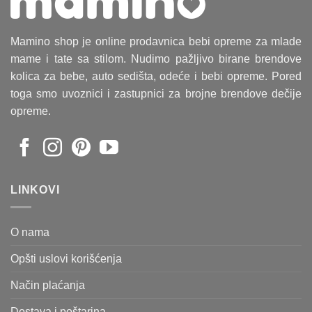
Mamino shop je online prodavnica bebi opreme za mlade
mame i tate sa stilom. Nudimo pažljivo birane brendove
kolica za bebe, auto sedišta, odeće i bebi opreme. Pored
toga smo uvoznici i zastupnici za brojne brendove dečije
opreme.
LINKOVI
O nama
Opšti uslovi korišćenja
Način plaćanja
Dostava i poštarina