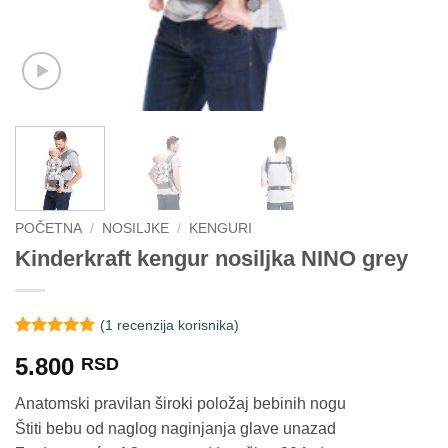
POČETNA
/
NOSILJKE
/
KENGURI
Kinderkraft kengur nosiljka NINO grey
(
1
recenzija korisnika)
Ocenjeno
1
5
5.800
RSD
od 5 na
osnovu
ocene
Anatomski pravilan široki položaj bebinih nogu
kupca
Štiti bebu od naglog naginjanja glave unazad