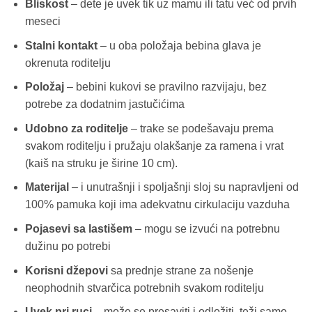
Bliskost
– dete je uvek tik uz mamu ili tatu već od prvih
meseci
Stalni kontakt
– u oba položaja bebina glava je
okrenuta roditelju
Položaj
– bebini kukovi se pravilno razvijaju, bez
potrebe za dodatnim jastučićima
Udobno za roditelje
– trake se podešavaju prema
svakom roditelju i pružaju olakšanje za ramena i vrat
(kaiš na struku je širine 10 cm).
Materijal
– i unutrašnji i spoljašnji sloj su napravljeni od
100% pamuka koji ima adekvatnu cirkulaciju vazduha
Pojasevi sa lastišem
– mogu se izvući na potrebnu
dužinu po potrebi
Korisni džepovi
sa prednje strane za nošenje
neophodnih stvarčica potrebnih svakom roditelju
Uvek pri ruci
– može se presaviti i odložiti, teži samo