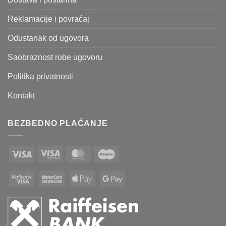
Reklamacije i povraćaj
Odustanak od ugovora
Saobraznost robe ugovoru
Politika privatnosti
Kontakt
BEZBEDNO PLAĆANJE
Visa
Visa
MasterCard
Maestro
Electron
Visa
MasterCard
Apple
Google
2
2
Pay
Pay