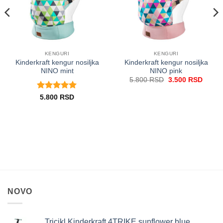
KENGURI
KENGURI
Kinderkraft kengur nosiljka
Kinderkraft kengur nosiljka
NINO mint
NINO pink
Originalna
Trenu
5.800
RSD
3.500
RSD
cena
cena
je
je:
Ocenjeno
5
5.800
RSD
bila:
3.500
od 5
5.800 RSD.
NOVO
Tricikl Kinderkraft 4TRIKE sunflower blue