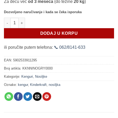
Za decu već
od 3 meseca
(do težine
20 kg
)
Dozvoljeno naručivanje i kada se čeka isporuka
Kinderkraft kengur nosiljka NINO grey količina
DODAJ U KORPU
ili poručite putem telefona:
📞 062/8141-633
EAN:
5902533911295
Broj artikla:
KKNNINOGRY0000
Kategorije:
Kenguri
,
Nosiljke
Oznake:
kengur
,
Kinderkraft
,
nosiljka