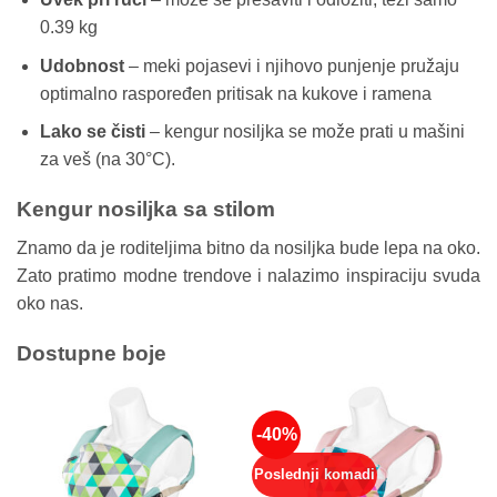
0.39 kg
Udobnost
– meki pojasevi i njihovo punjenje pružaju
optimalno raspoređen pritisak na kukove i ramena
Lako se čisti
– kengur nosiljka se može prati u mašini
za veš (na 30°C).
Kengur nosiljka sa stilom
Znamo da je roditeljima bitno da nosiljka bude lepa na oko.
Zato pratimo modne trendove i nalazimo inspiraciju svuda
oko nas.
Dostupne boje
-40%
Poslednji komadi