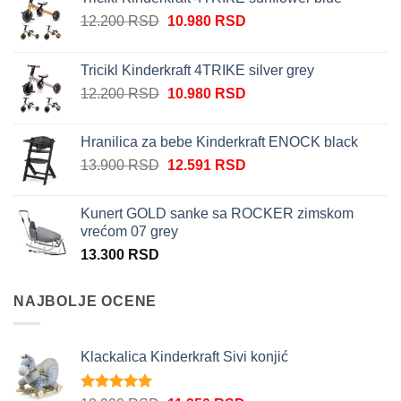
Originalna
Trenutna
12.200
RSD
10.980
RSD
cena
cena
je
je:
Tricikl Kinderkraft 4TRIKE silver grey
bila:
10.980 RSD.
Originalna
Trenutna
12.200
RSD
10.980
RSD
12.200 RSD.
cena
cena
je
je:
Hranilica za bebe Kinderkraft ENOCK black
bila:
10.980 RSD.
Originalna
Trenutna
13.900
RSD
12.591
RSD
12.200 RSD.
cena
cena
je
je:
Kunert GOLD sanke sa ROCKER zimskom
bila:
12.591 RSD.
vrećom 07 grey
13.900 RSD.
13.300
RSD
NAJBOLJE OCENE
Klackalica Kinderkraft Sivi konjić