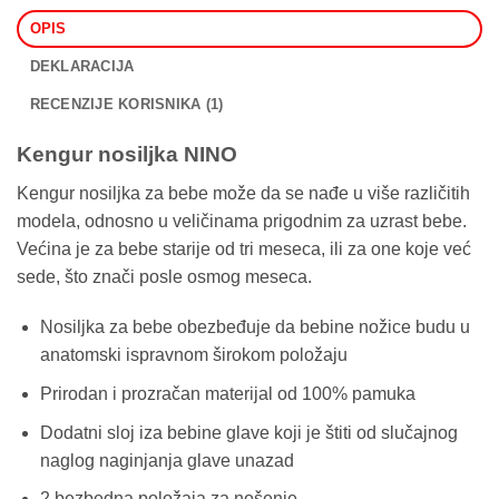
OPIS
DEKLARACIJA
RECENZIJE KORISNIKA (1)
Kengur nosiljka NINO
Kengur nosiljka za bebe može da se nađe u više različitih
modela, odnosno u veličinama prigodnim za uzrast bebe.
Većina je za bebe starije od tri meseca, ili za one koje već
sede, što znači posle osmog meseca.
Nosiljka za bebe obezbeđuje da bebine nožice budu u
anatomski ispravnom širokom položaju
Prirodan i prozračan materijal od 100% pamuka
Dodatni sloj iza bebine glave koji je štiti od slučajnog
naglog naginjanja glave unazad
2 bezbedna položaja za nošenje