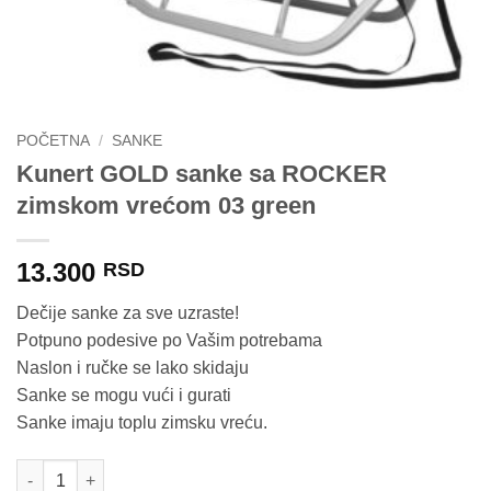
POČETNA
/
SANKE
Kunert GOLD sanke sa ROCKER
zimskom vrećom 03 green
13.300
RSD
Dečije sanke za sve uzraste!
Potpuno podesive po Vašim potrebama
Naslon i ručke se lako skidaju
Sanke se mogu vući i gurati
Sanke imaju toplu zimsku vreću.
Kunert GOLD sanke sa ROCKER zimskom vrećom 03 green koli