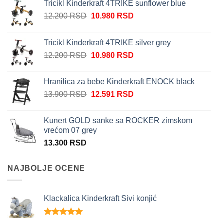
Tricikl Kinderkraft 4TRIKE sunflower blue
Originalna
Trenutna
12.200
RSD
10.980
RSD
cena
cena
je
je:
Tricikl Kinderkraft 4TRIKE silver grey
bila:
10.980 RSD.
Originalna
Trenutna
12.200
RSD
10.980
RSD
12.200 RSD.
cena
cena
je
je:
Hranilica za bebe Kinderkraft ENOCK black
bila:
10.980 RSD.
Originalna
Trenutna
13.900
RSD
12.591
RSD
12.200 RSD.
cena
cena
je
je:
Kunert GOLD sanke sa ROCKER zimskom
bila:
12.591 RSD.
vrećom 07 grey
13.900 RSD.
13.300
RSD
NAJBOLJE OCENE
Klackalica Kinderkraft Sivi konjić