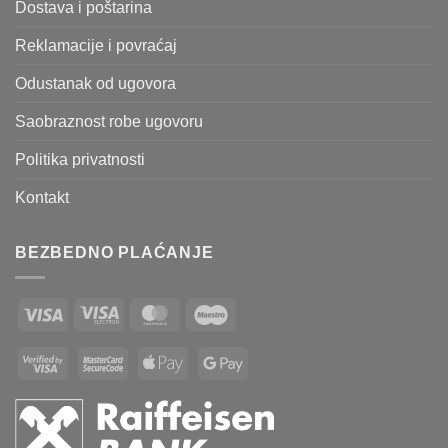
Dostava i poštarina
Reklamacije i povraćaj
Odustanak od ugovora
Saobraznost robe ugovoru
Politika privatnosti
Kontakt
BEZBEDNO PLAĆANJE
Visa
Visa
MasterCard
Maestro
Electron
Visa
MasterCard
Apple
Google
2
2
Pay
Pay