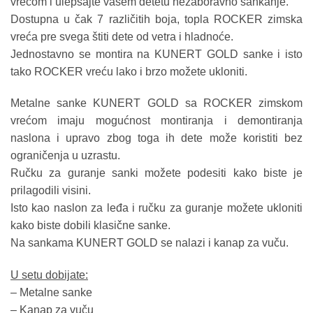
vrećom i ulepšajte vašem detetu nezaboravno sankanje.
Dostupna u čak 7 različitih boja, topla ROCKER zimska
vreća pre svega štiti dete od vetra i hladnoće.
Jednostavno se montira na KUNERT GOLD sanke i isto
tako ROCKER vreću lako i brzo možete ukloniti.
Metalne sanke KUNERT GOLD sa ROCKER zimskom
vrećom imaju mogućnost montiranja i demontiranja
naslona i upravo zbog toga ih dete može koristiti bez
ograničenja u uzrastu.
Ručku za guranje sanki možete podesiti kako biste je
prilagodili visini.
Isto kao naslon za leđa i ručku za guranje možete ukloniti
kako biste dobili klasične sanke.
Na sankama KUNERT GOLD se nalazi i kanap za vuču.
U setu dobijate:
– Metalne sanke
– Kanap za vuču