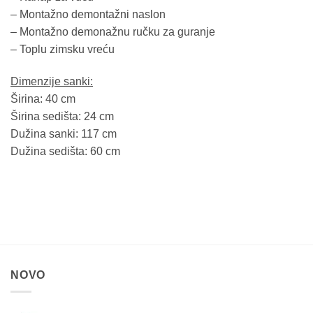
– Montažno demontažni naslon
– Montažno demonažnu ručku za guranje
– Toplu zimsku vreću
Dimenzije sanki:
Širina: 40 cm
Širina sedišta: 24 cm
Dužina sanki: 117 cm
Dužina sedišta: 60 cm
NOVO