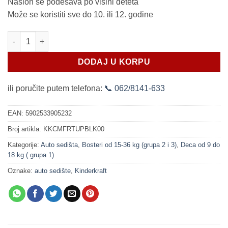
Naslon se podešava po visini deteta
11.900 RSD.
Može se koristiti sve do 10. ili 12. godine
Auto sedište Kinderkraft COMFORT UP black (9-36 kg) količina
DODAJ U KORPU
ili poručite putem telefona:
📞 062/8141-633
EAN:
5902533905232
Broj artikla:
KKCMFRTUPBLK00
Kategorije:
Auto sedišta
,
Bosteri od 15-36 kg (grupa 2 i 3)
,
Deca od 9 do
18 kg ( grupa 1)
Oznake:
auto sedište
,
Kinderkraft