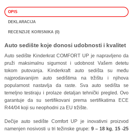
OPIS
DEKLARACIJA
RECENZIJE KORISNIKA (0)
Auto sedište koje donosi udobnosti i kvalitet
Auto sedište Kinderkrat COMFORT UP je napravljeno da
pruži maksimalnu sigurnost i udobnost Vašem detetu
tokom putovanja. Kinderkraft auto sedišta su među
najprodavanijim auto sedištima na tržištu i njihova
popularnost nastavlja da raste. Sva auto sedišta se
temeljno testiraju i prolaze detaljan tehnički pregled. Ovo
garantuje da su sertifikovani prema sertifikatima ECE
R44/04 koji su neophodni za EU tržište.
Dečije auto sedište Comfort UP je inovativni proizvod
namenjen nosivosti u tri težinske grupe:
9 – 18 kg
,
15 -25