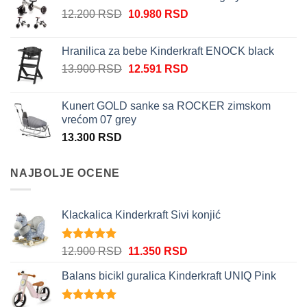
bila:
10.980 RSD.
Originalna
Trenutna
12.200
RSD
10.980
RSD
12.200 RSD.
cena
cena
je
je:
Hranilica za bebe Kinderkraft ENOCK black
bila:
10.980 RSD.
Originalna
Trenutna
13.900
RSD
12.591
RSD
12.200 RSD.
cena
cena
je
je:
Kunert GOLD sanke sa ROCKER zimskom
bila:
12.591 RSD.
vrećom 07 grey
13.900 RSD.
13.300
RSD
NAJBOLJE OCENE
Klackalica Kinderkraft Sivi konjić
Ocenjeno
Originalna
Trenutna
12.900
RSD
11.350
RSD
5.00
od 5
cena
cena
Balans bicikl guralica Kinderkraft UNIQ Pink
je
je:
bila:
11.350 RSD.