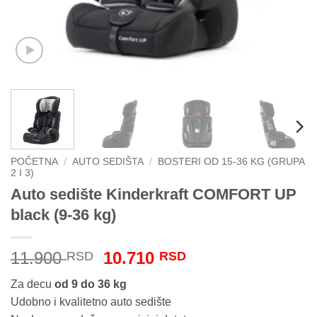
POČETNA
/
AUTO SEDIŠTA
/
BOSTERI OD 15-36 KG (GRUPA
2 I 3)
Auto sedište Kinderkraft COMFORT UP
black (9-36 kg)
Originalna
Trenutna
11.900
10.710
RSD
RSD
cena
cena
Za decu
od 9 do 36 kg
je
je:
Udobno i kvalitetno auto sedište
bila:
10.710 RSD.