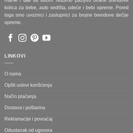
mame i tate sa stilom. Nudimo pažljivo birane brendove
kolica za bebe, auto sedišta, odeće i bebi opreme. Pored
toga smo uvoznici i zastupnici za brojne brendove dečije
opreme.
LINKOVI
O nama
Opšti uslovi korišćenja
Način plaćanja
Dostava i poštarina
Reklamacije i povraćaj
Odustanak od ugovora