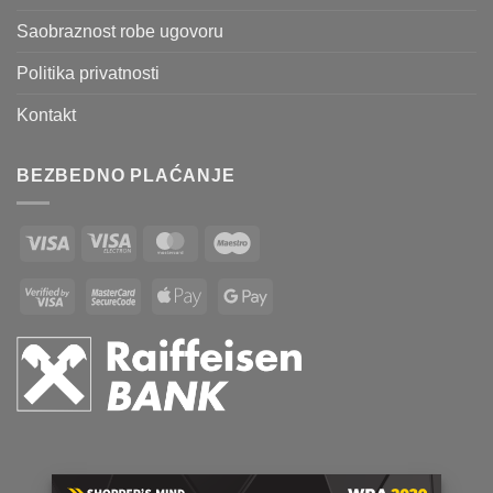
Saobraznost robe ugovoru
Politika privatnosti
Kontakt
BEZBEDNO PLAĆANJE
Visa
Visa
MasterCard
Maestro
Electron
Visa
MasterCard
Apple
Google
2
2
Pay
Pay