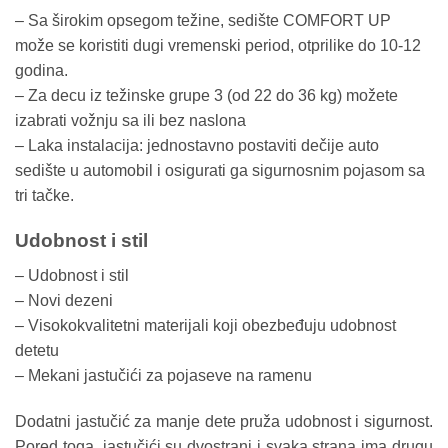
– Sa širokim opsegom težine, sedište COMFORT UP
može se koristiti dugi vremenski period, otprilike do 10-12
godina.
– Za decu iz težinske grupe 3 (od 22 do 36 kg) možete
izabrati vožnju sa ili bez naslona
– Laka instalacija: jednostavno postaviti dečije auto
sedište u automobil i osigurati ga sigurnosnim pojasom sa
tri tačke.
Udobnost i stil
– Udobnost i stil
– Novi dezeni
– Visokokvalitetni materijali koji obezbeđuju udobnost
detetu
– Mekani jastučići za pojaseve na ramenu
Dodatni jastučić za manje dete pruža udobnost i sigurnost.
Pored toga, jastučići su dvostrani i svaka strana ima drugu