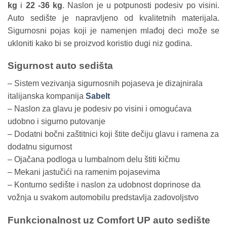
kg
i
22 -36 kg
. Naslon je u potpunosti podesiv po visini.
Auto sedište je napravljeno od kvalitetnih materijala.
Sigurnosni pojas koji je namenjen mlađoj deci može se
ukloniti kako bi se proizvod koristio dugi niz godina.
Sigurnost auto sedišta
– Sistem vezivanja sigurnosnih pojaseva je dizajnirala
italijanska kompanija
Sabelt
– Naslon za glavu je podesiv po visini i omogućava
udobno i sigurno putovanje
– Dodatni bočni zaštitnici koji štite dečiju glavu i ramena za
dodatnu sigurnost
– Ojačana podloga u lumbalnom delu štiti kičmu
– Mekani jastučići na ramenim pojasevima
– Konturno sedište i naslon za udobnost doprinose da
vožnja u svakom automobilu predstavlja zadovoljstvo
Funkcionalnost uz Comfort UP auto sedište