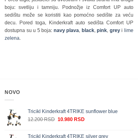
boju: svetliju i tamniju. Podnožje iz Comfort UP auto
sedištu može se koristiti kao pomoćno sedište za veću
decu. Pored toga, Kinderkraft auto sedišta Comfort UP
dostupna su u 5 boja:
navy plava
,
black
,
pink
,
grey
i
lime
zelena
.
NOVO
Tricikl Kinderkraft 4TRIKE sunflower blue
Originalna
Trenutna
12.200
RSD
10.980
RSD
cena
cena
je
je:
Tricikl Kinderkraft 4TRIKE silver grey