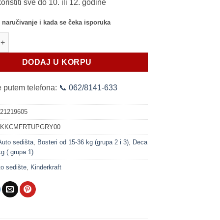
ristiti sve do 10. ili 12. godine
 naručivanje i kada se čeka isporuka
šte Kinderkraft COMFORT UP grey (9-36 kg) količina
DODAJ U KORPU
te putem telefona:
📞 062/8141-633
021219605
:
KKCMFRTUPGRY00
Auto sedišta
,
Bosteri od 15-36 kg (grupa 2 i 3)
,
Deca
g ( grupa 1)
to sedište
,
Kinderkraft