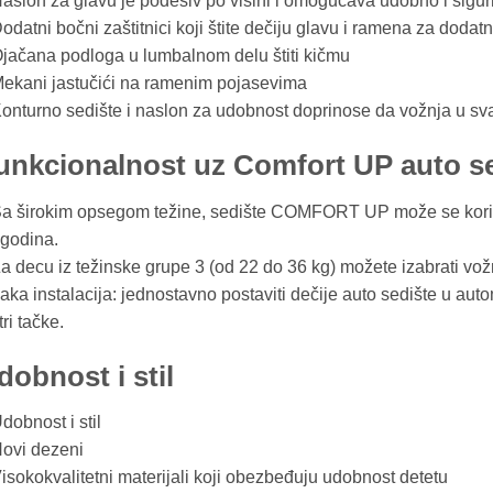
aslon za glavu je podesiv po visini i omogućava udobno i sigu
odatni bočni zaštitnici koji štite dečiju glavu i ramena za dodat
jačana podloga u lumbalnom delu štiti kičmu
Mekani jastučići na ramenim pojasevima
onturno sedište i naslon za udobnost doprinose da vožnja u sv
unkcionalnost uz Comfort UP auto s
a širokim opsegom težine, sedište COMFORT UP može se koristit
godina.
a decu iz težinske grupe 3 (od 22 do 36 kg) možete izabrati vož
aka instalacija: jednostavno postaviti dečije auto sedište u aut
tri tačke.
dobnost i stil
dobnost i stil
Novi dezeni
isokokvalitetni materijali koji obezbeđuju udobnost detetu