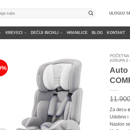
ga
ULOGUJ SE
KREVECI
DEČIJI BICIKLI
HRANILICE
BLOG
KONTAKT
POČETNA
(GRUPA 2 I
0%
Auto 
COMF
11.90
Za decu
Udobno i 
Naslon se