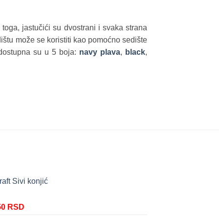
toga, jastučići su dvostrani i svaka strana
dištu može se koristiti kao pomoćno sedište
 dostupna su u 5 boja:
navy plava
,
black
,
aft Sivi konjić
nalna
Trenutna
50
RSD
cena