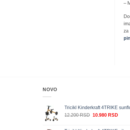
– M
Dod
ima
za
pi
NOVO
Tricikl Kinderkraft 4TRIKE sunf
Originalna
Trenu
12.200
RSD
10.980
RSD
cena
cena
je
je: