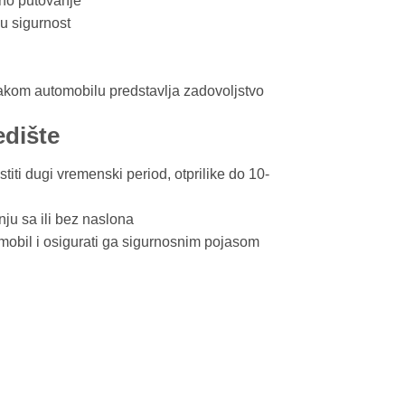
rno putovanje
nu sigurnost
akom automobilu predstavlja zadovoljstvo
edište
i dugi vremenski period, otprilike do 10-
nju sa ili bez naslona
omobil i osigurati ga sigurnosnim pojasom