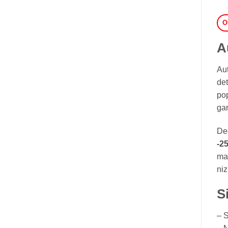
O
A
Au
det
pop
gar
Deč
-2
mat
niz
S
– S