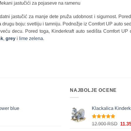
ekani jastučići za pojaseve na ramenu
atni jastučić za manje dete pruža udobnost i sigurnost. Pored 
 drugu boju: svetliju i tamniju. Podnožje iz Comfort UP auto se
 veću decu. Pored toga, Kinderkraft auto sedišta Comfort UP
nk
,
grey
i
lime zelena
.
NAJBOLJE OCENE
lower blue
Klackalica Kinderkr
tna
Ocenjeno
Origi
12.900
RSD
11.3
5.00
od 5
cena