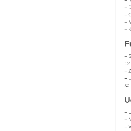
– N
– D
– O
– 
– K
F
– S
12 
– Z
– L
sa 
U
– U
– 
– V