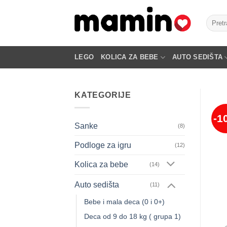
Skip
to
Pretra
za:
content
LEGO
KOLICA ZA BEBE
AUTO SEDIŠTA
KATEGORIJE
-1
Sanke
(8)
Podloge za igru
(12)
Kolica za bebe
(14)
Auto sedišta
(11)
Bebe i mala deca (0 i 0+)
Deca od 9 do 18 kg ( grupa 1)