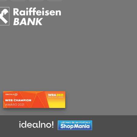
2
2
Pay
Pay
⠀