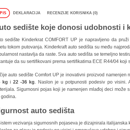
PIS
DEKLARACIJA
RECENZIJE KORISNIKA (0)
uto sedište koje donosi udobnosti i k
to sedište Kinderkrat COMFORT UP je napravljeno da pruži
etu tokom putovanja. Kinderkraft auto sedišta su među najproda
ularnost nastavlja da raste. Sva auto sedišta se temeljno testir
antuje da su sertifikovani prema sertifikatima ECE R44/04 koji 
ije auto sedište Comfort UP je inovativni proizvod namenjen no
5 kg
i
22 -36 kg
. Naslon je u potpunosti podesiv po visini. 
erijala. Sigurnosni pojas koji je namenjen mlađoj deci može se
 godina.
igurnost auto sedišta
istem vezivanja sigurnosnih pojaseva je dizajnirala italijansk