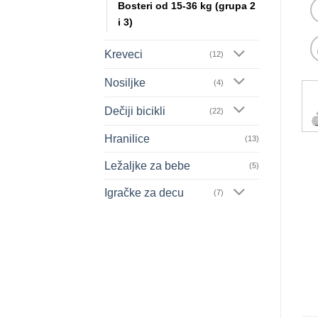
Bosteri od 15-36 kg (grupa 2
i 3)
Kreveci
(12)
Nosiljke
(4)
Dečiji bicikli
(22)
Hranilice
(13)
Ležaljke za bebe
(5)
Igračke za decu
(7)