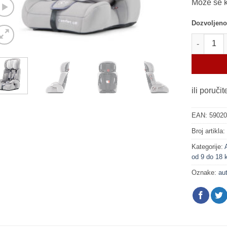
Može se ko
Dozvoljeno
Auto sedi
ili poruči
EAN:
5902
Broj artikla
Kategorije:
od 9 do 18 k
Oznake:
au