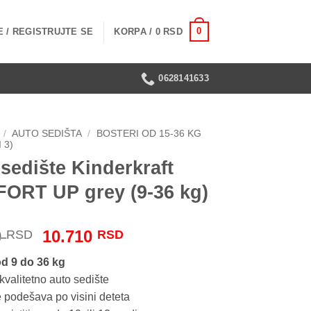
0
 / REGISTRUJTE SE
KORPA /
0
RSD
0628141633
/
AUTO SEDIŠTA
/
BOSTERI OD 15-36 KG
 3)
sedište Kinderkraft
ORT UP grey (9-36 kg)
Originalna
Trenutna
0
10.710
RSD
RSD
cena
cena
od 9 do 36 kg
je
je:
kvalitetno auto sedište
bila:
10.710 RSD.
 podešava po visini deteta
11.900 RSD.