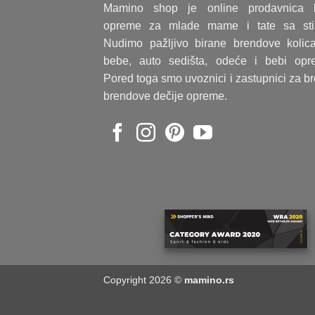
Mamino shop je online prodavnica 
opreme za mlade mame i tate sa sti
Nudimo pažljivo birane brendove kolic
bebe, auto sedišta, odeće i bebi opr
Pored toga smo uvoznici i zastupnici za b
brendove dečije opreme.
Copyright 2026 ©
mamino.rs