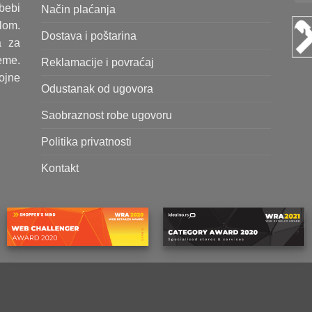
bebi
Način plaćanja
lom.
Dostava i poštarina
a za
eme.
Reklamacije i povraćaj
rojne
Odustanak od ugovora
Saobraznost robe ugovoru
Politika privatnosti
Kontakt