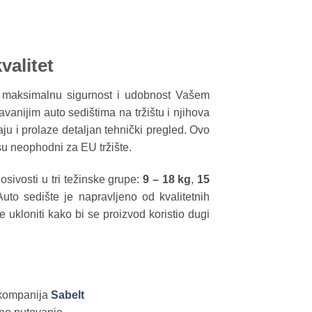
valitet
 maksimalnu sigurnost i udobnost Vašem
vanijim auto sedištima na tržištu i njihova
aju i prolaze detaljan tehnički pregled. Ovo
su neophodni za EU tržište.
sivosti u tri težinske grupe:
9 – 18 kg
,
15
Auto sedište je napravljeno od kvalitetnih
 ukloniti kako bi se proizvod koristio dugi
a kompanija
Sabelt