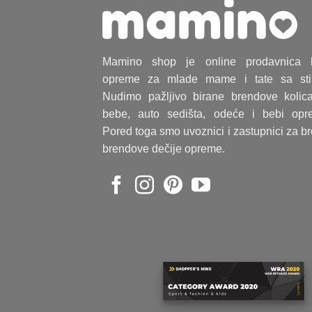
Mamino shop je online prodavnica 
opreme za mlade mame i tate sa sti
Nudimo pažljivo birane brendove kolic
bebe, auto sedišta, odeće i bebi opr
Pored toga smo uvoznici i zastupnici za b
brendove dečije opreme.