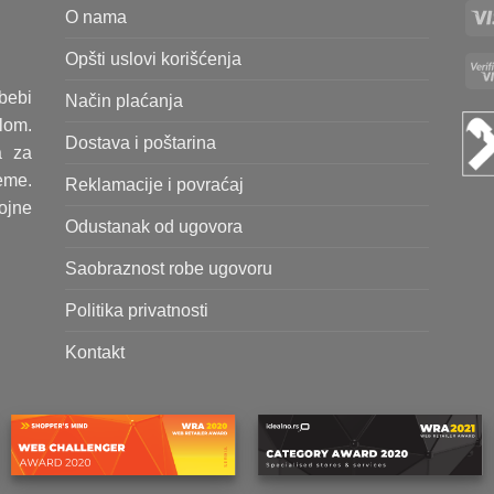
O nama
Opšti uslovi korišćenja
bebi
Način plaćanja
lom.
Dostava i poštarina
a za
eme.
Reklamacije i povraćaj
rojne
Odustanak od ugovora
Saobraznost robe ugovoru
Politika privatnosti
Kontakt