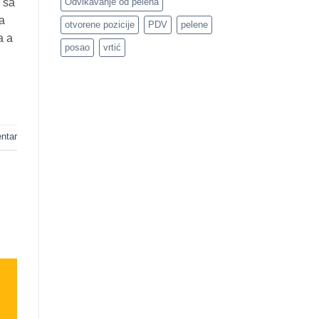
 sa
Odvikavanje od pelena
a
otvorene pozicije
PDV
pelene
a a
posao
vrtić
ntar