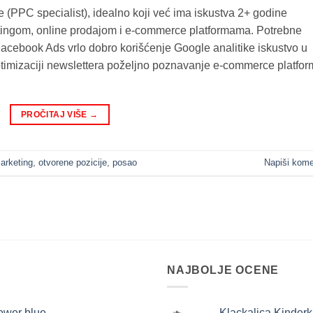
 (PPC specialist), idealno koji već ima iskustva 2+ godine
tingom, online prodajom i e-commerce platformama. Potrebne
Facebook Ads vrlo dobro korišćenje Google analitike iskustvo u
optimizaciji newslettera poželjno poznavanje e-commerce platfor
PROČITAJ VIŠE
→
arketing
,
otvorene pozicije
,
posao
Napiši kome
NAJBOLJE OCENE
lower blue
Klackalica Kinderkr