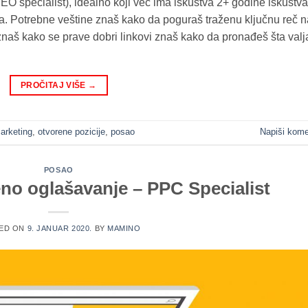
O specialist), idealno koji već ima iskustva 2+ godine iskustva
ča. Potrebne veštine znaš kako da poguraš traženu ključnu reč n
 znaš kako se prave dobri linkovi znaš kako da pronađeš šta valj
PROČITAJ VIŠE
→
arketing
,
otvorene pozicije
,
posao
Napiši kome
POSAO
eno oglašavanje – PPC Specialist
ED ON
9. JANUAR 2020.
BY
MAMINO