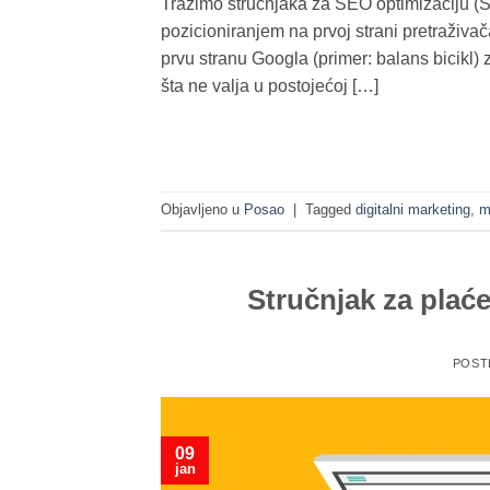
Tražimo stručnjaka za SEO optimizaciju (SE
pozicioniranjem na prvoj strani pretraživa
prvu stranu Googla (primer: balans bicikl)
šta ne valja u postojećoj […]
Objavljeno u
Posao
|
Tagged
digitalni marketing
,
m
Stručnjak za plać
POST
09
jan