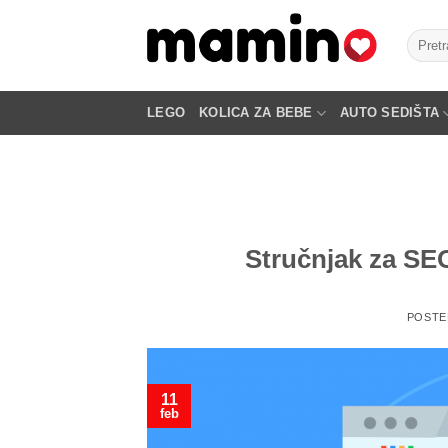
Skip
to
Pretra
za:
content
LEGO
KOLICA ZA BEBE
AUTO SEDIŠTA
Stručnjak za SEO
POSTE
11
feb