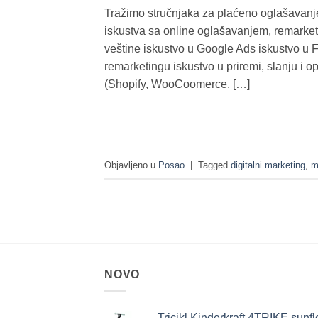
Tražimo stručnjaka za plaćeno oglašavanje
iskustva sa online oglašavanjem, remarke
veštine iskustvo u Google Ads iskustvo u 
remarketingu iskustvo u priremi, slanju i 
(Shopify, WooCoomerce, […]
Objavljeno u
Posao
|
Tagged
digitalni marketing
,
m
NOVO
Tricikl Kinderkraft 4TRIKE sunf