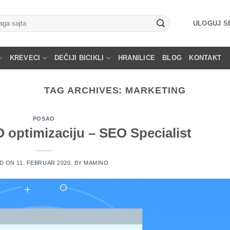
ga
ULOGUJ SE
KREVECI
DEČIJI BICIKLI
HRANILICE
BLOG
KONTAKT
TAG ARCHIVES:
MARKETING
POSAO
 optimizaciju – SEO Specialist
D ON
11. FEBRUAR 2020.
BY
MAMINO