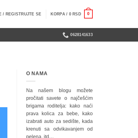
0
 / REGISTRUJTE SE
KORPA /
0
RSD
0628141633
O NAMA
Na našem blogu možete
pročitati savete o najčešćim
brigama roditelja: kako naći
prava kolica za bebe, kako
izabrati auto za sedište, kada
krenuti sa odvikavanjem od
pelena, itd…