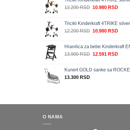
Originalna
Trenu
12.200
RSD
10.980
RSD
cena
cena
je
je:
Tricikl Kinderkraft 4TRIKE silve
bila:
10.98
Originalna
Trenu
12.200
RSD
10.980
RSD
12.200 RSD.
cena
cena
je
je:
Hranilica za bebe Kinderkraft
bila:
10.98
Originalna
Trenu
13.900
RSD
12.591
RSD
12.200 RSD.
cena
cena
je
je:
Kunert GOLD sanke sa ROCKER
bila:
12.59
13.300
RSD
13.900 RSD.
O NAMA