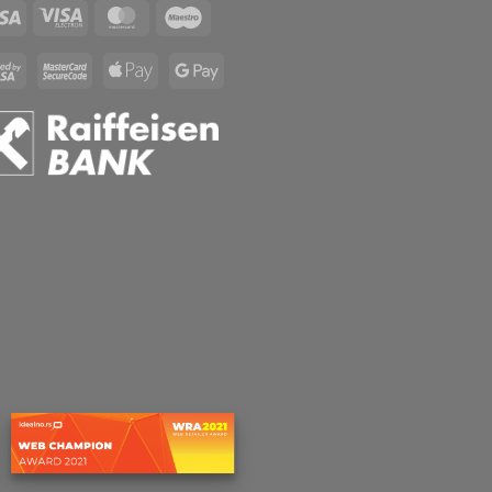
Visa
Visa
MasterCard
Maestro
Electron
Visa
MasterCard
Apple
Google
2
2
Pay
Pay