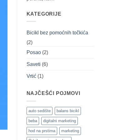
KATEGORIJE
Bicikl bez pomoćnih točkića
(2)
Posao
(2)
Saveti
(6)
Vrtić
(1)
NAJČEŠĆI POJMOVI
auto sedište
balans bicikl
beba
digitalni marketing
hod na prstima
marketing