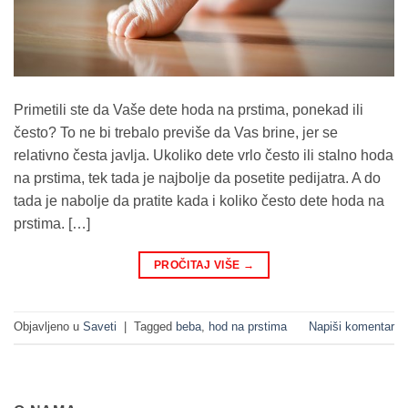
Primetili ste da Vaše dete hoda na prstima, ponekad ili
često? To ne bi trebalo previše da Vas brine, jer se
relativno česta javlja. Ukoliko dete vrlo često ili stalno hoda
na prstima, tek tada je najbolje da posetite pedijatra. A do
tada je nabolje da pratite kada i koliko često dete hoda na
prstima. […]
PROČITAJ VIŠE
→
Objavljeno u
Saveti
|
Tagged
beba
,
hod na prstima
Napiši komentar