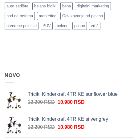
auto sedište
balans bicikl
beba
digitalni marketing
hod na prstima
marketing
Odvikavanje od pelena
otvorene pozicije
PDV
pelene
posao
vrtić
NOVO
Tricikl Kinderkraft 4TRIKE sunflower blue
Originalna
Trenutna
12.200
RSD
10.980
RSD
cena
cena
je
je:
Tricikl Kinderkraft 4TRIKE silver grey
bila:
10.980 RSD.
Originalna
Trenutna
12.200
RSD
10.980
RSD
12.200 RSD.
cena
cena