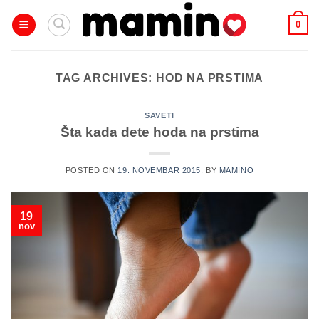
Skip
0
to
content
TAG ARCHIVES:
HOD NA PRSTIMA
SAVETI
Šta kada dete hoda na prstima
POSTED ON
19. NOVEMBAR 2015.
BY
MAMINO
19
nov