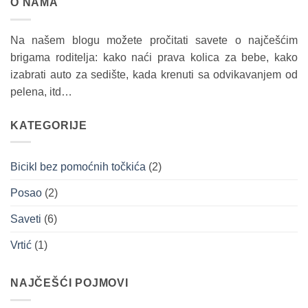
O NAMA
Na našem blogu možete pročitati savete o najčešćim
brigama roditelja: kako naći prava kolica za bebe, kako
izabrati auto za sedište, kada krenuti sa odvikavanjem od
pelena, itd…
KATEGORIJE
Bicikl bez pomoćnih točkića
(2)
Posao
(2)
Saveti
(6)
Vrtić
(1)
NAJČEŠĆI POJMOVI