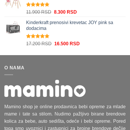
bila:
5.500 RSD.
7.900 RSD.
Ocenjeno
Originalna
Trenutna
11.900
RSD
8.300
RSD
5.00
od 5
cena
cena
Kinderkraft prenosivi krevetac JOY pink sa
je
je:
dodacima
bila:
8.300 RSD.
11.900 RSD.
Ocenjeno
Originalna
Trenutna
17.200
RSD
16.500
RSD
5.00
od 5
cena
cena
je
je:
bila:
16.500 RSD.
O NAMA
17.200 RSD.
Mamino shop je online prodavnica bebi opreme za mlade
mame i tate sa stilom. Nudimo pažljivo birane brendove
kolica za bebe, auto sedišta, odeće i bebi opreme. Pored
toga smo uvoznici i zastupnici za brojne brendove dečije