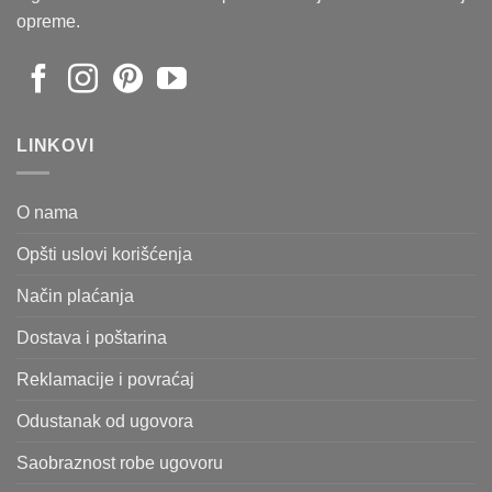
opreme.
LINKOVI
O nama
Opšti uslovi korišćenja
Način plaćanja
Dostava i poštarina
Reklamacije i povraćaj
Odustanak od ugovora
Saobraznost robe ugovoru