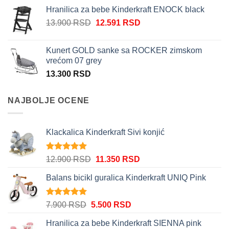
je
je:
Hranilica za bebe Kinderkraft ENOCK black
bila:
10.980 RSD.
Originalna
Trenutna
13.900
RSD
12.591
RSD
12.200 RSD.
cena
cena
je
je:
Kunert GOLD sanke sa ROCKER zimskom
bila:
12.591 RSD.
vrećom 07 grey
13.900 RSD.
13.300
RSD
NAJBOLJE OCENE
Klackalica Kinderkraft Sivi konjić
Ocenjeno
Originalna
Trenutna
12.900
RSD
11.350
RSD
5.00
od 5
cena
cena
Balans bicikl guralica Kinderkraft UNIQ Pink
je
je:
bila:
11.350 RSD.
12.900 RSD.
Ocenjeno
Originalna
Trenutna
7.900
RSD
5.500
RSD
5.00
od 5
cena
cena
Hranilica za bebe Kinderkraft SIENNA pink
je
je: