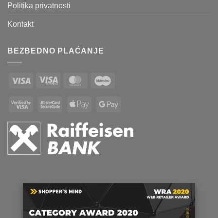
Politika privatnosti
Kontakt
BEZBEDNO PLAĆANJE
Visa
Visa
MasterCard
Maestro
Electron
Visa
MasterCard
Apple
Google
2
2
Pay
Pay